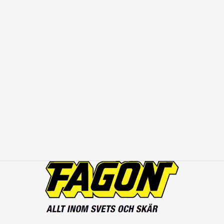
Säckakärra luftgummihjul
1835
kr
2294
kr
Exkl. moms
Inkl.
moms
RIMAC Säckakärra massivhjul
2070
kr
2588
kr
Exkl. moms
Inkl.
moms