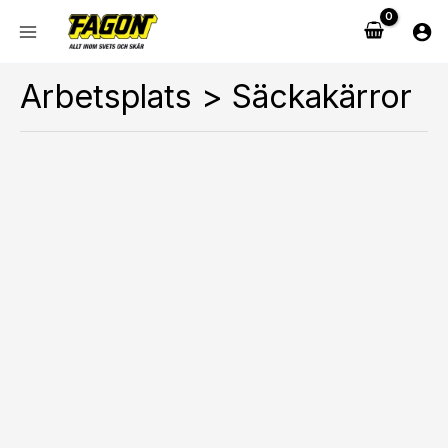
Hoppa
till
innehåll
Arbetsplats > Säckakärror