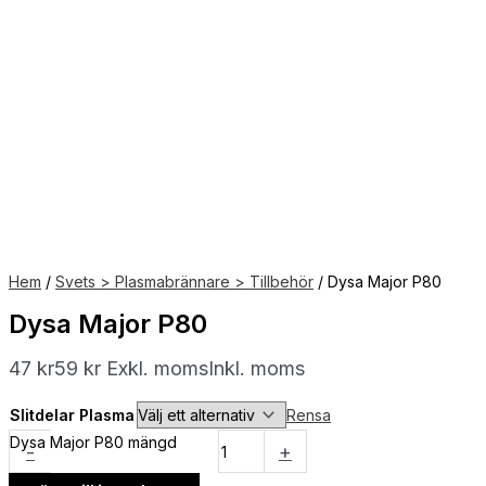
Hem
/
Svets > Plasmabrännare > Tillbehör
/ Dysa Major P80
Dysa Major P80
47
kr
59
kr
Exkl. moms
Inkl. moms
Slitdelar Plasma
Rensa
Dysa Major P80 mängd
-
+