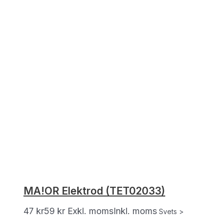
MA!OR Elektrod (TET02033)
47
kr
59
kr
Exkl. moms
Inkl. moms
Svets >