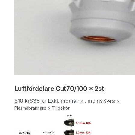
Luftfördelare Cut70/100 x 2st
510
kr
638
kr
Exkl. moms
Inkl. moms
Svets >
Plasmabrännare > Tillbehör