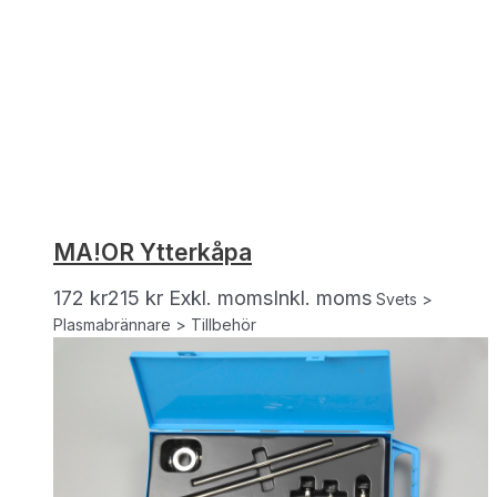
MA!OR Ytterkåpa
172
kr
215
kr
Exkl. moms
Inkl. moms
Svets >
Plasmabrännare > Tillbehör