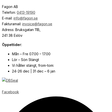
Fagon AB
Telefon:
0413-19190
E-mail:
info@fagon.se
Fakturamail:
invoice@fagon.se
Adress: Bruksgatan 11B,
241 38 Eslöv
Öppettider:
Mån – Fre 07.00 – 17.00
Lör – Sön Stängt
Vi håller stängt, from-tom:
24-26 dec | 31 dec – 6 jan
© Copyright
2026
| Webb av
Svensk Media Partner
Facebook