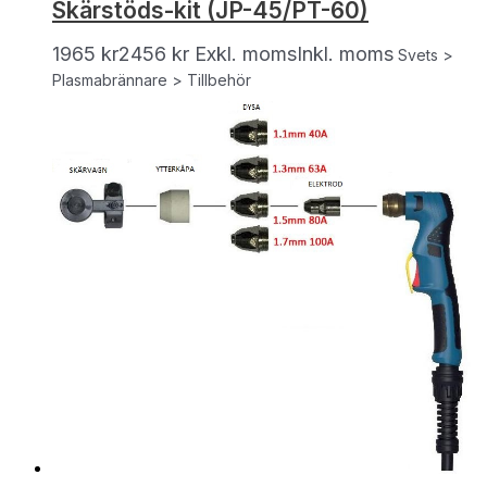
Skärstöds-kit (JP-45/PT-60)
1965
kr
2456
kr
Exkl. moms
Inkl. moms
Svets >
Plasmabrännare > Tillbehör