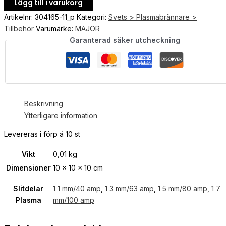
Lägg till i varukorg
Artikelnr:
304165-11_p
Kategori:
Svets > Plasmabrännare >
Tillbehör
Varumärke:
MAJOR
Garanterad säker utcheckning
Beskrivning
Ytterligare information
Levereras i förp á 10 st
Vikt
0,01 kg
Dimensioner
10 × 10 × 10 cm
Slitdelar
1 1 mm/40 amp
,
1 3 mm/63 amp
,
1 5 mm/80 amp
,
1 7
Plasma
mm/100 amp