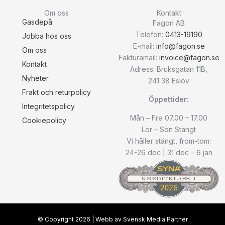
Om oss
Kontakt
Gasdepå
Fagon AB
Telefon:
0413-19190
Jobba hos oss
E-mail:
info@fagon.se
Om oss
Fakturamail:
invoice@fagon.se
Kontakt
Adress: Bruksgatan 11B,
Nyheter
241 38 Eslöv
Frakt och returpolicy
Öppettider:
Integritetspolicy
Mån – Fre 07.00 – 17.00
Cookiepolicy
Lör – Sön Stängt
Vi håller stängt, from-tom:
24-26 dec | 31 dec – 6 jan
© Copyright
2026
| Webb av
Svensk Media Partner