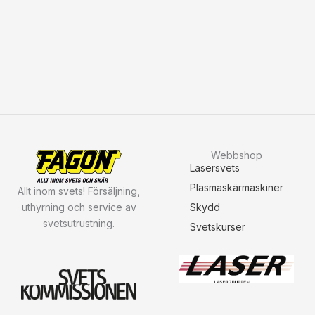
Skärskyddshandskar
Protector, Oeko-Tex®
100-godkänd, Granberg
12 st
730
kr
–
840
kr
Exkl. moms
Webbshop
Lasersvets
Plasmaskärmaskiner
Allt inom svets! Försäljning,
uthyrning och service av
Skydd
svetsutrustning.
Svetskurser