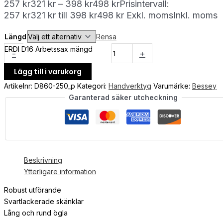
257
kr
321
kr
–
398
kr
498
kr
Prisintervall:
257 kr321 kr till 398 kr498 kr
Exkl. moms
Inkl. moms
Längd
Rensa
ERDI D16 Arbetssax mängd
-
+
Lägg till i varukorg
Artikelnr:
D860-250_p
Kategori:
Handverktyg
Varumärke:
Bessey
Garanterad säker utcheckning
Beskrivning
Ytterligare information
Robust utförande
Svartlackerade skänklar
Lång och rund ögla