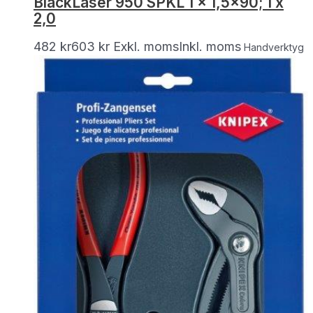
BlackLaser 950 SPKL 1 x 1,5×90; 1 x
2,0
482
kr
603
kr
Exkl. moms
Inkl. moms
Handverktyg