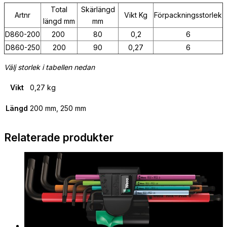
Total
Skärlängd
Artnr
Vikt Kg
Förpackningsstorlek
längd mm
mm
D860-200
200
80
0,2
6
D860-250
200
90
0,27
6
Välj storlek i tabellen nedan
Vikt
0,27 kg
Längd
200 mm, 250 mm
Relaterade produkter