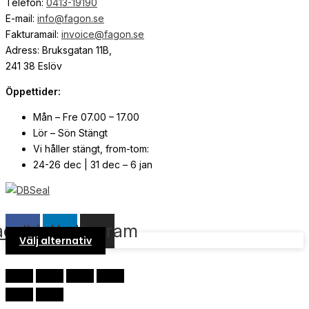
Telefon:
0413-19190
E-mail:
info@fagon.se
Fakturamail:
invoice@fagon.se
Adress: Bruksgatan 11B,
241 38 Eslöv
Öppettider:
Mån – Fre 07.00 – 17.00
Lör – Sön Stängt
Vi håller stängt, from-tom:
24-26 dec | 31 dec – 6 jan
© Copyright
2026
| Webb av
Svensk Media Partner
acebook
Linkedin
Instagram
Välj alternativ