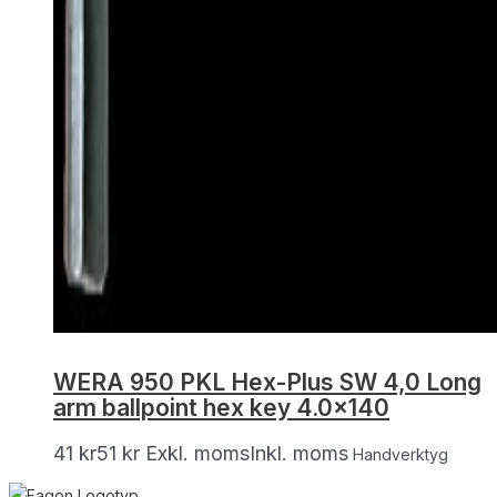
WERA 950 PKL Hex-Plus SW 4,0 Long
arm ballpoint hex key 4.0×140
41
kr
51
kr
Exkl. moms
Inkl. moms
Handverktyg