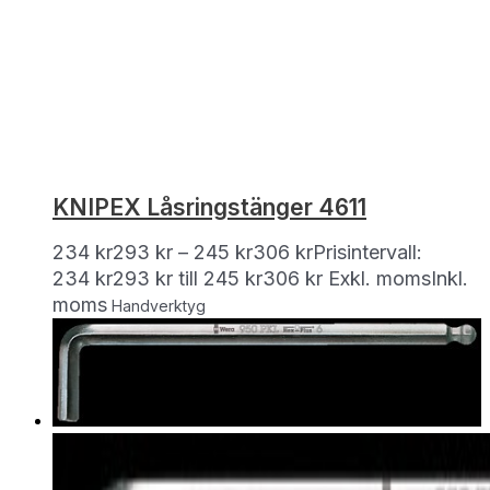
KNIPEX Låsringstänger 4611
234
kr
293
kr
–
245
kr
306
kr
Prisintervall:
234 kr293 kr till 245 kr306 kr
Exkl. moms
Inkl.
moms
Handverktyg