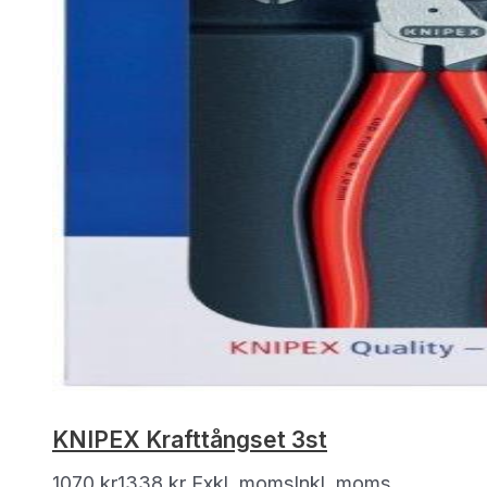
KNIPEX Krafttångset 3st
1070
kr
1338
kr
Exkl. moms
Inkl. moms