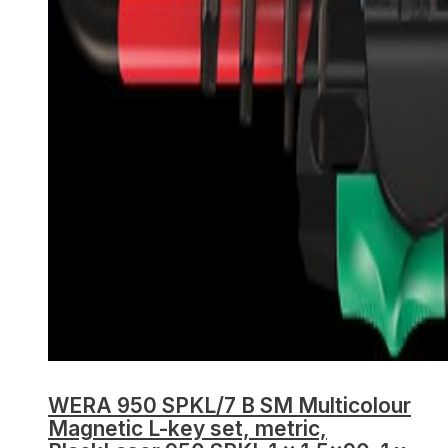
WERA 950 SPKL/7 B SM Multicolour
Magnetic L-key set, metric,