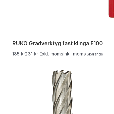
RUKO Gradverktyg fast klinga E100
185
kr
231
kr
Exkl. moms
Inkl. moms
Skärande