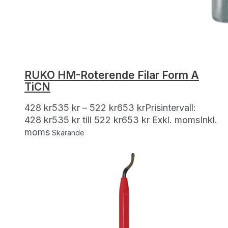
RUKO HM-Roterende Filar Form A
TiCN
428
kr
535
kr
–
522
kr
653
kr
Prisintervall:
428 kr535 kr till 522 kr653 kr
Exkl. moms
Inkl.
moms
Skärande