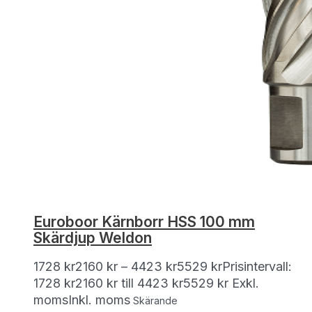
Euroboor Kärnborr HSS 100 mm
Skärdjup Weldon
1728
kr
2160
kr
–
4423
kr
5529
kr
Prisintervall:
1728 kr2160 kr till 4423 kr5529 kr
Exkl.
moms
Inkl. moms
Skärande