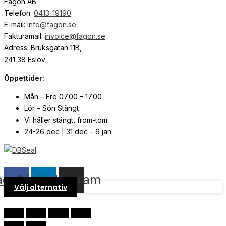
Fagon AB
Telefon:
0413-19190
E-mail:
info@fagon.se
Fakturamail:
invoice@fagon.se
Adress: Bruksgatan 11B,
241 38 Eslöv
Öppettider:
Mån – Fre 07.00 – 17.00
Lör – Sön Stängt
Vi håller stängt, from-tom:
24-26 dec | 31 dec – 6 jan
© Copyright
2026
| Webb av
Svensk Media Partner
acebook
Linkedin
Instagram
Välj alternativ