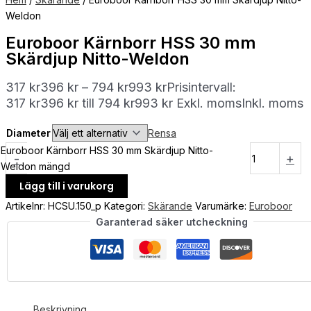
Weldon
Euroboor Kärnborr HSS 30 mm
Skärdjup Nitto-Weldon
317
kr
396
kr
–
794
kr
993
kr
Prisintervall:
317 kr396 kr till 794 kr993 kr
Exkl. moms
Inkl. moms
Diameter
Rensa
Euroboor Kärnborr HSS 30 mm Skärdjup Nitto-
-
+
Weldon mängd
Lägg till i varukorg
Artikelnr:
HCSU.150_p
Kategori:
Skärande
Varumärke:
Euroboor
Garanterad säker utcheckning
Beskrivning