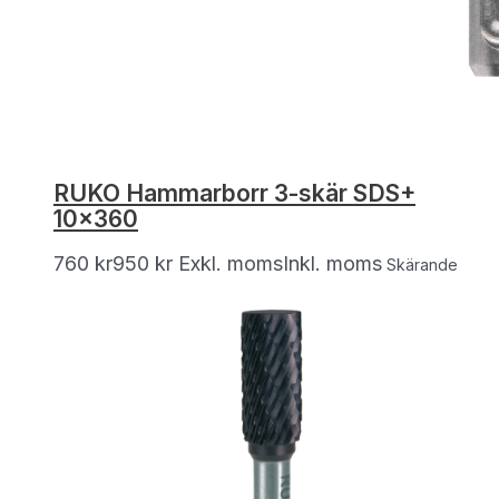
RUKO Hammarborr 3-skär SDS+
10×360
760
kr
950
kr
Exkl. moms
Inkl. moms
Skärande