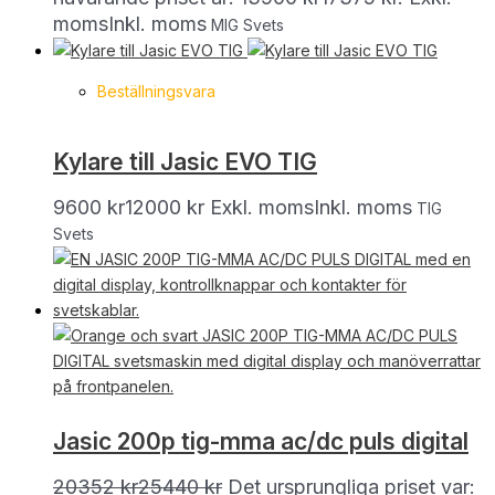
moms
Inkl. moms
MIG Svets
Beställningsvara
Kylare till Jasic EVO TIG
9600
kr
12000
kr
Exkl. moms
Inkl. moms
TIG
Svets
Jasic 200p tig-mma ac/dc puls digital
20352
kr
25440
kr
Det ursprungliga priset var: