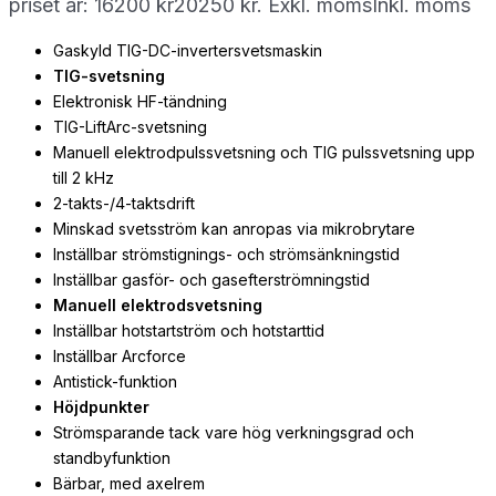
priset är: 16200 kr20250 kr.
Exkl. moms
Inkl. moms
Gaskyld TIG-DC-invertersvetsmaskin
TIG-svetsning
Elektronisk HF-tändning
TIG-LiftArc-svetsning
Manuell elektrodpulssvetsning och TIG pulssvetsning upp
till 2 kHz
2-takts-/4-taktsdrift
Minskad svetsström kan anropas via mikrobrytare
Inställbar strömstignings- och strömsänkningstid
Inställbar gasför- och gasefterströmningstid
Manuell elektrodsvetsning
Inställbar hotstartström och hotstarttid
Inställbar Arcforce
Antistick-funktion
Höjdpunkter
Strömsparande tack vare hög verkningsgrad och
standbyfunktion
Bärbar, med axelrem