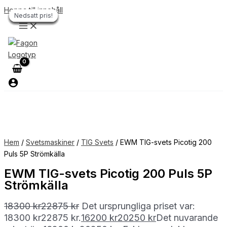
Hoppa till innehåll
Nedsatt pris!
Nedsatt pris!
Nedsatt pris!
Nedsatt pris!
Nedsatt pris!
Nedsatt pris!
Nedsatt pris!
Hem
/
Svetsmaskiner
/
TIG Svets
/ EWM TIG-svets Picotig 200
Puls 5P Strömkälla
EWM TIG-svets Picotig 200 Puls 5P
Strömkälla
18300
kr
22875
kr
Det ursprungliga priset var:
18300 kr22875 kr.
16200
kr
20250
kr
Det nuvarande