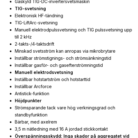
Gaskyld TIG-DC-invertersvetsmaskin
TIG-svetsning
Elektronisk HF-tändning
TIG-LiftArc-svetsning
Manuell elektrodpulssvetsning och TIG pulssvetsning upp
till 2 kHz
2-takts-/4-taktsdrift
Minskad svetsström kan anropas via mikrobrytare
Inställbar strömstignings- och strömsänkningstid
Inställbar gasför- och gasefterströmningstid
Manuell elektrodsvetsning
Inställbar hotstartström och hotstarttid
Inställbar Arcforce
Antistick-funktion
Höjdpunkter
Strömsparande tack vare hög verkningsgrad och
standbyfunktion
Bärbar, med axelrem
3,5 m nätledning med 16 A jordad stickkontakt
Överspänningsskydd: Inga skador på aggregatet vid