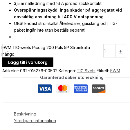
3,5 m nätledning med 16 A jordad stickkontakt
Överspänningsskydd: Inga skador på aggregatet vid
oavsiktlig anslutning till 400 V nätspänning
OBS! Endast strömkälla! Återledare, gasslang och TIG-
paket ingår inte utan beställs separat!
EWM TIG-svets Picotig 200 Puls 5P Strömkälla
-
+
mängd
Lägg till i varukorg
Artikelnr:
092-015276-00502
Kategori:
TIG Svets
Etikett:
EWM
Garanterad säker utcheckning
Beskrivning
Ytterligare information