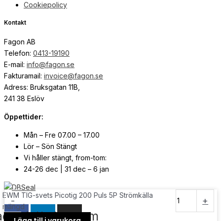
Cookiepolicy
Kontakt
Fagon AB
Telefon:
0413-19190
E-mail:
info@fagon.se
Fakturamail:
invoice@fagon.se
Adress: Bruksgatan 11B,
241 38 Eslöv
Öppettider:
Mån – Fre 07.00 – 17.00
Lör – Sön Stängt
Vi håller stängt, from-tom:
24-26 dec | 31 dec – 6 jan
EWM TIG-svets Picotig 200 Puls 5P Strömkälla
© Copyright
2026
| Webb av
Svensk Media Partner
-
+
mängd
acebook
Linkedin
Instagram
Lägg till i varukorg