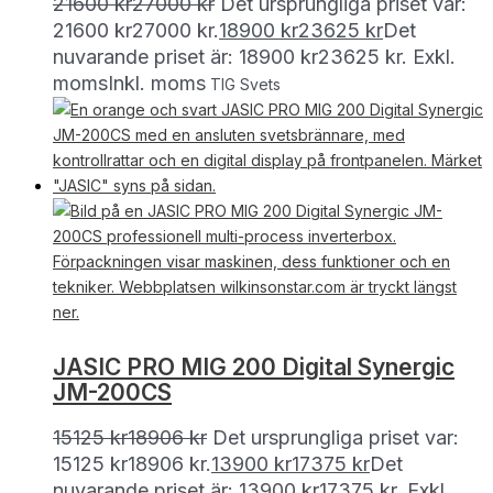
21600
kr
27000
kr
Det ursprungliga priset var:
21600 kr27000 kr.
18900
kr
23625
kr
Det
nuvarande priset är: 18900 kr23625 kr.
Exkl.
moms
Inkl. moms
TIG Svets
JASIC PRO MIG 200 Digital Synergic
JM-200CS
15125
kr
18906
kr
Det ursprungliga priset var:
15125 kr18906 kr.
13900
kr
17375
kr
Det
nuvarande priset är: 13900 kr17375 kr.
Exkl.