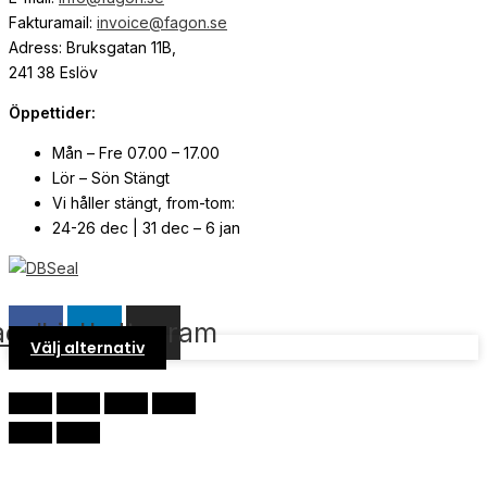
Fakturamail:
invoice@fagon.se
Adress: Bruksgatan 11B,
241 38 Eslöv
Öppettider:
Mån – Fre 07.00 – 17.00
Lör – Sön Stängt
Vi håller stängt, from-tom:
24-26 dec | 31 dec – 6 jan
© Copyright
2026
| Webb av
Svensk Media Partner
acebook
Linkedin
Instagram
Välj alternativ