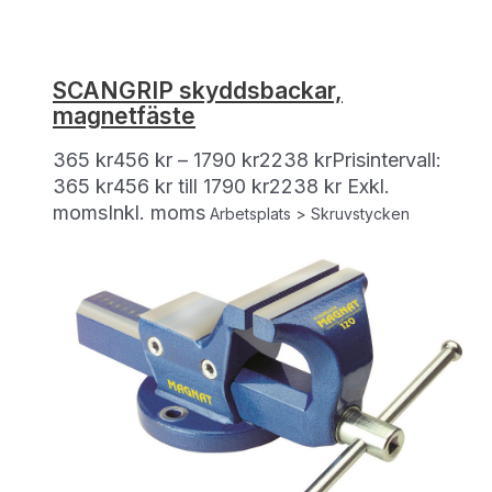
SCANGRIP skyddsbackar,
magnetfäste
365
kr
456
kr
–
1790
kr
2238
kr
Prisintervall:
365 kr456 kr till 1790 kr2238 kr
Exkl.
moms
Inkl. moms
Arbetsplats > Skruvstycken