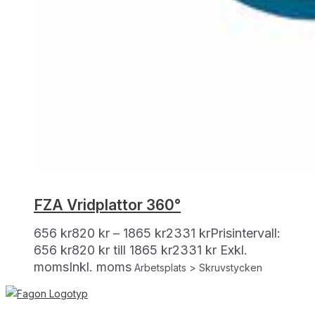
FZA Vridplattor 360°
656
kr
820
kr
–
1865
kr
2331
kr
Prisintervall:
656 kr820 kr till 1865 kr2331 kr
Exkl.
moms
Inkl. moms
Arbetsplats > Skruvstycken