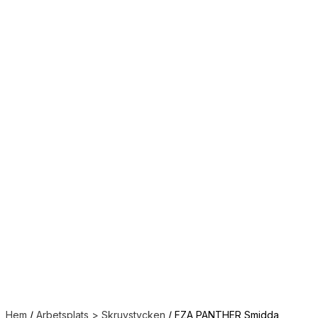
Hem
/
Arbetsplats > Skruvstycken
/ FZA PANTHER Smidda