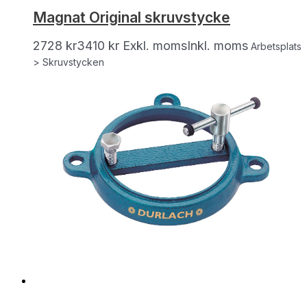
Magnat Original skruvstycke
2728
kr
3410
kr
Exkl. moms
Inkl. moms
Arbetsplats
> Skruvstycken