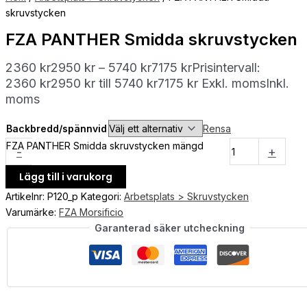
skruvstycken
FZA PANTHER Smidda skruvstycken
2360
kr
2950
kr
–
5740
kr
7175
kr
Prisintervall:
2360 kr2950 kr till 5740 kr7175 kr
Exkl. moms
Inkl.
moms
Backbredd/spännvid
Rensa
FZA PANTHER Smidda skruvstycken mängd
-
+
Lägg till i varukorg
Artikelnr:
P120_p
Kategori:
Arbetsplats > Skruvstycken
Varumärke:
FZA Morsificio
Garanterad säker utcheckning