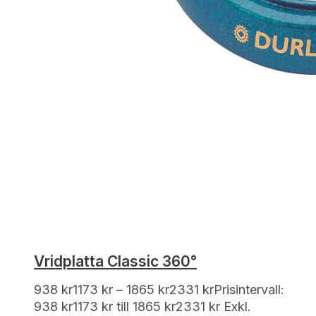
Vridplatta Classic 360°
938
kr
1173
kr
–
1865
kr
2331
kr
Prisintervall:
938 kr1173 kr till 1865 kr2331 kr
Exkl.