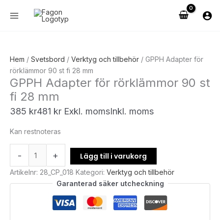
Hoppa
GPPH
till
Adapter
innehåll
för
rörklämmor
90
Hem
/
Svetsbord
/
Verktyg och tillbehör
/ GPPH Adapter för
st
rörklämmor 90 st fi 28 mm
fi
GPPH Adapter för rörklämmor 90 st
28
fi 28 mm
mm
mängd
385
kr
481
kr
Exkl. moms
Inkl. moms
Kan restnoteras
-
+
Lägg till i varukorg
Artikelnr:
28_CP_018
Kategori:
Verktyg och tillbehör
Garanterad säker utcheckning