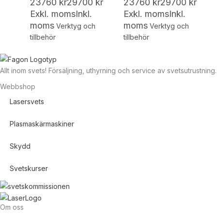
23760
kr
29700
kr
23760
kr
29700
kr
Exkl. moms
Inkl.
Exkl. moms
Inkl.
moms
moms
Verktyg och
Verktyg och
tillbehör
tillbehör
Allt inom svets! Försäljning, uthyrning och service av svetsutrustning.
Webbshop
Lasersvets
Plasmaskärmaskiner
Skydd
Svetskurser
Om oss