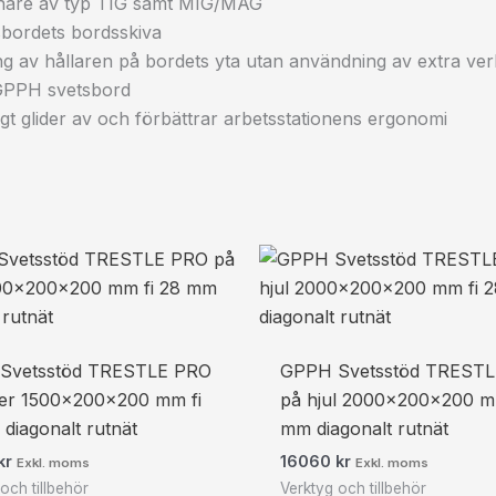
rännare av typ TIG samt MIG/MAG
tsbordets bordsskiva
ering av hållaren på bordets yta utan användning av extra ve
v GPPH svetsbord
igt glider av och förbättrar arbetsstationens ergonomi
Svetsstöd TRESTLE PRO
GPPH Svetsstöd TREST
ter 1500x200x200 mm fi
på hjul 2000x200x200 m
diagonalt rutnät
mm diagonalt rutnät
kr
16060
kr
Exkl. moms
Exkl. moms
och tillbehör
Verktyg och tillbehör