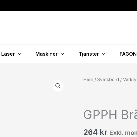
Laser
Maskiner
Tjänster
FAGON
GPPH
Hem
/
Svetsbord
/
Verkty
Brännarfäste
mängd
GPPH Brä
264
kr
Exkl. mo