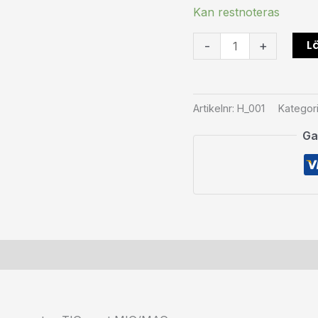
Kan restnoteras
Lä
-
+
Artikelnr:
H_001
Kategor
Ga