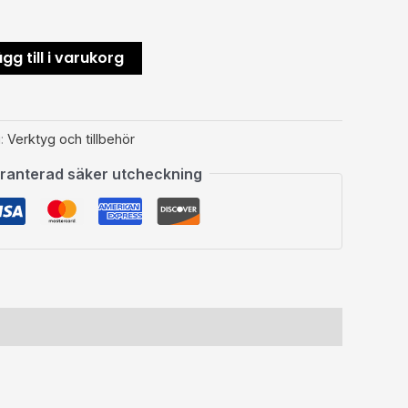
gg till i varukorg
i:
Verktyg och tillbehör
ranterad säker utcheckning