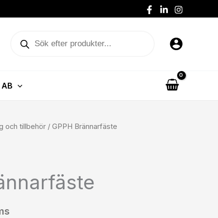
Produktsökning
 AB
g och tillbehör
/ GPPH Brännarfäste
nnarfäste
ms