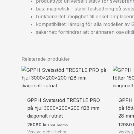
produkttyp: universellt stativ för svetsb
bas: magnetisk – stabil fastsättning på sve
funktionalitet: möjlighet till enkel omplac
kompatibilitet: lämplig för alla modeller a
säkerhet: förhindrar att brännaren oavsiktl
Relaterade produkter
GPPH Svetsstöd TRESTLE PRO
GPPH 
på hjul 3000x200x200 fi28 mm
på föt
diagonalt rutnät
28 mm 
25080
kr
12980
Exkl. moms
Verktyg och tillbehör
Verktyg 