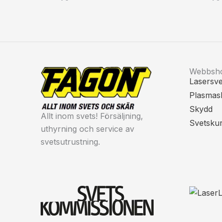
Webbsh
Lasersve
Plasmas
Skydd
Allt inom svets! Försäljning,
Svetsku
uthyrning och service av
svetsutrustning.