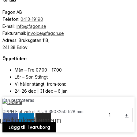
Kontakt
Fagon AB
Telefon:
0413-19190
E-mail:
info@fagon.se
Fakturamail:
invoice@fagon.se
Adress: Bruksgatan 11B,
241 38 Eslöv
Öppettider:
Mån – Fre 07.00 – 17.00
Lör – Sön Stängt
Vi håller stängt, from-tom:
24-26 dec | 31 dec – 6 jan
Kan restnoteras
© Copyright
2026
| Webb av
Svensk Media Partner
GPPH Flat vinkel PLUS 350x250 fi28 mm
-
+
acebook
Linkedin
Instagram
mängd
Lägg till i varukorg