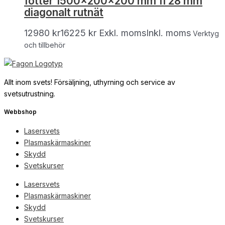
fötter 1500x200x200 mm fi 28 mm
diagonalt rutnät
12980
kr
16225
kr
Exkl. moms
Inkl. moms
Verktyg
och tillbehör
Allt inom svets! Försäljning, uthyrning och service av
svetsutrustning.
Webbshop
Lasersvets
Plasmaskärmaskiner
Skydd
Svetskurser
Lasersvets
Plasmaskärmaskiner
Skydd
Svetskurser