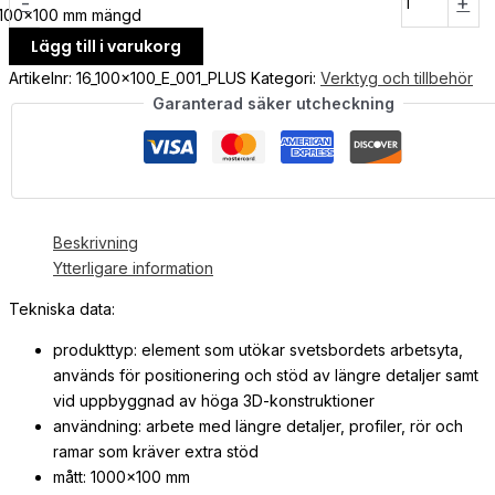
-
+
100x100 mm mängd
Lägg till i varukorg
Artikelnr:
16_100x100_E_001_PLUS
Kategori:
Verktyg och tillbehör
Garanterad säker utcheckning
Beskrivning
Ytterligare information
Tekniska data:
produkttyp: element som utökar svetsbordets arbetsyta,
används för positionering och stöd av längre detaljer samt
vid uppbyggnad av höga 3D-konstruktioner
användning: arbete med längre detaljer, profiler, rör och
ramar som kräver extra stöd
mått: 1000×100 mm