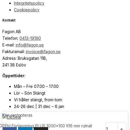
Integritetspolicy
Cookiepolicy
Kontakt
Fagon AB
Telefon:
0413-19190
E-mail:
info@fagon.se
Fakturamail:
invoice@fagon.se
Adress: Bruksgatan 11B,
241 38 Eslöv
Öppettider:
Mån – Fre 07.00 – 17.00
Lör – Sön Stängt
Vi håller stängt, from-tom:
24-26 dec | 31 dec – 6 jan
Kan restnoteras
© Copyright
2026
| Webb av
Svensk Media Partner
GPPH Förlängning PLUS 1000x100 fi16 mm rutnät
-
+