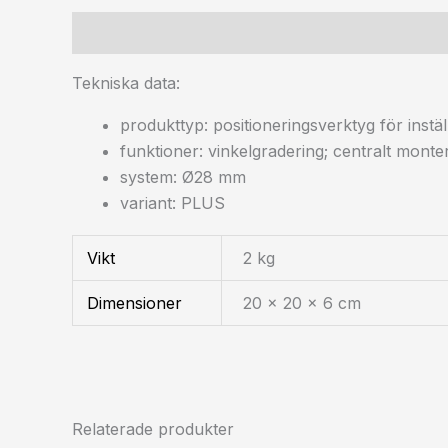
Beskrivning
Ytterligare information
Tekniska data:
produkttyp: positioneringsverktyg för instäl
funktioner: vinkelgradering; centralt monter
system: Ø28 mm
variant: PLUS
Vikt
2 kg
Dimensioner
20 × 20 × 6 cm
Relaterade produkter