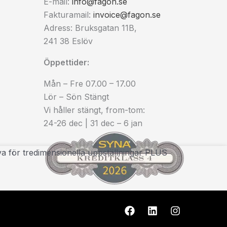
E-mail:
info@fagon.se
Fakturamail:
invoice@fagon.se
Adress: Bruksgatan 11B,
241 38 Eslöv
Öppettider:
Mån – Fre 07.00 – 17.00
Lör – Sön Stängt
Vi håller stängt, from-tom:
24-26 dec | 31 dec – 6 jan
 för tredimensionella uppställningar PLUS
F
L
I
a
i
n
c
n
s