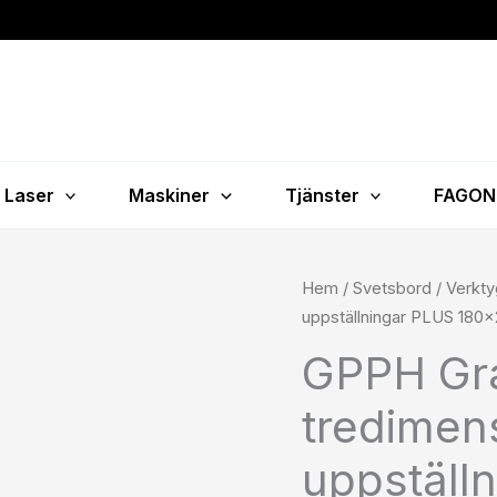
Laser
Maskiner
Tjänster
FAGON
GPPH
Hem
/
Svetsbord
/
Verkty
Gradskiva
uppställningar PLUS 180
för
GPPH Gra
tredimensionella
uppställningar
tredimen
PLUS
180x260x225
uppställ
fi