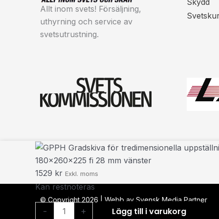
Skydd
Allt inom svets! Försäljning,
Svetsku
uthyrning och service av
svetsutrustning.
GPPH
Gradskiva
180x260x225 fi 28 mm vänster
för
1529
kr
Exkl. moms
tredimensionella
Kan restnoteras
uppställningar
© Copyright
2026
| Webb av
Svensk Media Partner
PLUS
-
+
Lägg till i varukorg