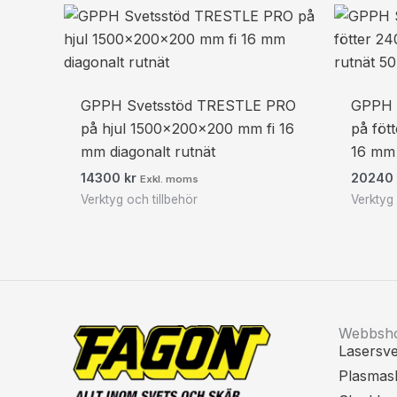
GPPH Svetsstöd TRESTLE PRO
GPPH 
på hjul 1500x200x200 mm fi 16
på föt
mm diagonalt rutnät
16 mm
14300
kr
2024
Exkl. moms
Verktyg och tillbehör
Verktyg 
Webbsh
Lasersve
Plasmas