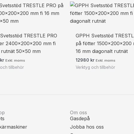
Svetsstöd TRESTLE PRO
GPPH Svetsstöd TREST
ter 2400x200x200 mm fi
på fötter 1500x200x200 
 rutnät 50×50 mm
16 mm diagonalt rutnät
0
kr
12980
kr
Exkl. moms
Exkl. moms
och tillbehör
Verktyg och tillbehör
op
Om oss
ts
Gasdepå
kärmaskiner
Jobba hos oss