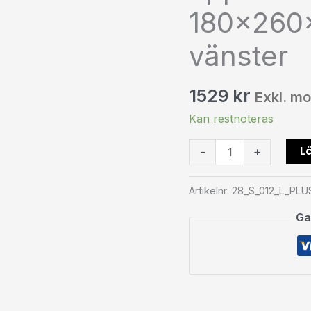
180x260
28
mm
vänster
vänster
mängd
1529
kr
Exkl. m
Kan restnoteras
Lä
-
+
Artikelnr:
28_S_012_L_PLU
Ga