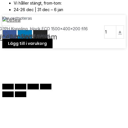
Vi håller stängt, from-tom:
24-26 dec | 31 dec – 6 jan
Kan restnoteras
© Copyright
2026
| Webb av
Svensk Media Partner
GPPH Koppling, block ECO 1500x400x200 fi16
-
+
acebook
Linkedin
Instagram
mm diagonalt rutnät mängd
Lägg till i varukorg