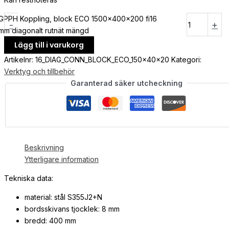
GPPH Koppling, block ECO 1500x400x200 fi16
-
+
mm diagonalt rutnät mängd
Lägg till i varukorg
Artikelnr:
16_DIAG_CONN_BLOCK_ECO_150x40x20
Kategori:
Verktyg och tillbehör
Garanterad säker utcheckning
Beskrivning
Ytterligare information
Tekniska data:
material: stål S355J2+N
bordsskivans tjocklek: 8 mm
bredd: 400 mm