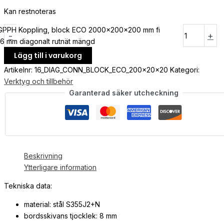
Kan restnoteras
GPPH Koppling, block ECO 2000x200x200 mm fi
-
+
16 mm diagonalt rutnät mängd
Lägg till i varukorg
Artikelnr:
16_DIAG_CONN_BLOCK_ECO_200x20x20
Kategori:
Verktyg och tillbehör
Garanterad säker utcheckning
Beskrivning
Ytterligare information
Tekniska data:
material: stål S355J2+N
bordsskivans tjocklek: 8 mm