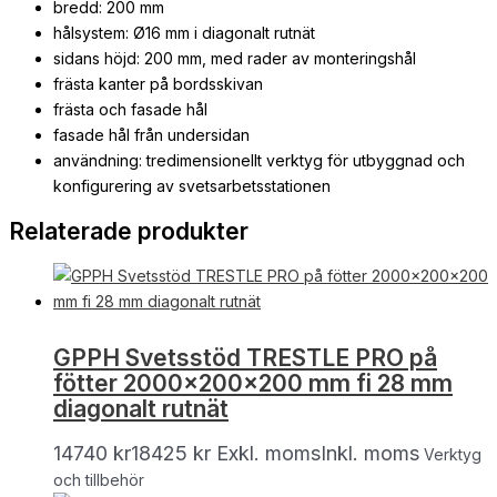
bredd: 200 mm
hålsystem: Ø16 mm i diagonalt rutnät
sidans höjd: 200 mm, med rader av monteringshål
frästa kanter på bordsskivan
frästa och fasade hål
fasade hål från undersidan
användning: tredimensionellt verktyg för utbyggnad och
konfigurering av svetsarbetsstationen
Relaterade produkter
GPPH Svetsstöd TRESTLE PRO på
fötter 2000x200x200 mm fi 28 mm
diagonalt rutnät
14740
kr
18425
kr
Exkl. moms
Inkl. moms
Verktyg
och tillbehör