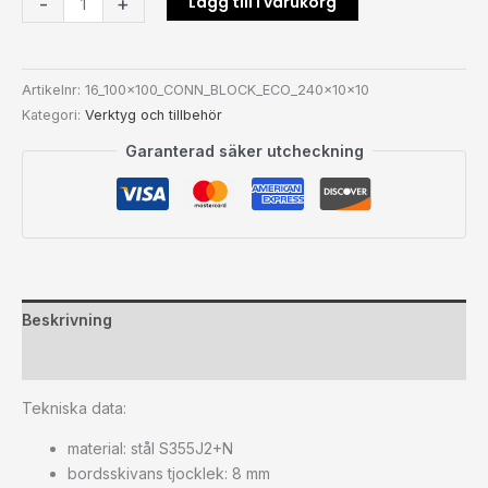
Lägg till i varukorg
-
+
Artikelnr:
16_100x100_CONN_BLOCK_ECO_240x10x10
Kategori:
Verktyg och tillbehör
Garanterad säker utcheckning
Beskrivning
Ytterligare information
Tekniska data:
material: stål S355J2+N
bordsskivans tjocklek: 8 mm