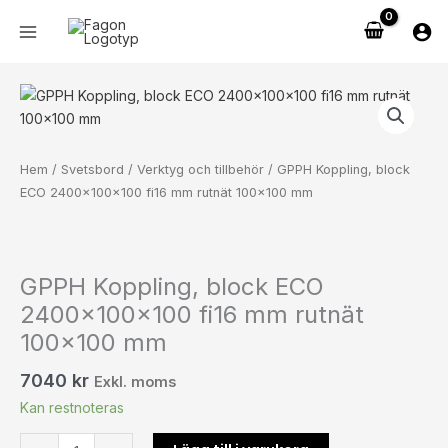
Hoppa
2400x100x100
till
fi16
innehåll
mm
rutnät
GPPH
100x100
Koppling,
mm
block
mängd
ECO
Hem
/
Svetsbord
/
Verktyg och tillbehör
/ GPPH Koppling, block
2400x100x100
ECO 2400x100x100 fi16 mm rutnät 100×100 mm
fi16
mm
rutnät
100x100
GPPH Koppling, block ECO
mm
2400x100x100 fi16 mm rutnät
mängd
100×100 mm
7040
kr
Exkl. moms
Kan restnoteras