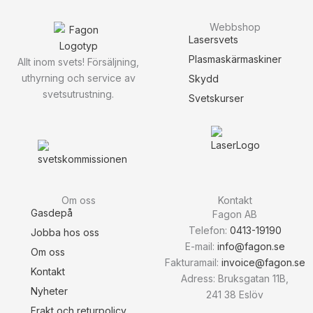
Webbshop
Lasersvets
Plasmaskärmaskiner
Allt inom svets! Försäljning,
uthyrning och service av
Skydd
svetsutrustning.
Svetskurser
Om oss
Kontakt
Gasdepå
Fagon AB
Telefon:
0413-19190
Jobba hos oss
E-mail:
info@fagon.se
Om oss
Fakturamail:
invoice@fagon.se
Kontakt
Adress: Bruksgatan 11B,
Nyheter
241 38 Eslöv
Frakt och returpolicy