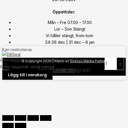
Öppettider:
Mån – Fre 07.00 – 17.00
Lör – Sön Stängt
Vi håller stängt, from-tom:
24-26 dec | 31 dec – 6 jan
Kan restnoteras
GPPH Koppling, block ECO 600x200x200 mm fi
© Copyright
2026
| Webb av
Svensk Media Partner
-
+
16 mm diagonalt rutnät mängd
Facebook
Linkedin
Instagram
Lägg till i varukorg