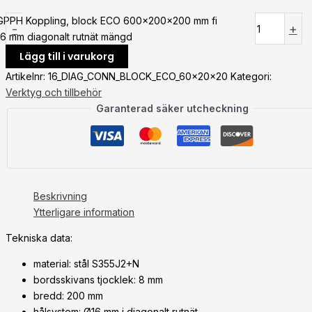
GPPH Koppling, block ECO 600x200x200 mm fi
-
+
16 mm diagonalt rutnät mängd
Lägg till i varukorg
Artikelnr:
16_DIAG_CONN_BLOCK_ECO_60x20x20
Kategori:
Verktyg och tillbehör
Garanterad säker utcheckning
Beskrivning
Ytterligare information
Tekniska data:
material: stål S355J2+N
bordsskivans tjocklek: 8 mm
bredd: 200 mm
hålsystem: Ø16 mm i diagonalt rutnät