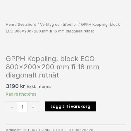
Hem
/
Svetsbord
/
Verktyg och tillbehör
/ GPPH Koppling, block
ECO 800x200x200 mm fi 16 mm diagonalt rutnät
GPPH Koppling, block ECO
800x200x200 mm fi 16 mm
diagonalt rutnät
3190
kr
Exkl. moms
Kan restnoteras
Lägg till i varukorg
-
+
Artikelnr:
16_DIAG_CONN_BLOCK_ECO_80x20x20