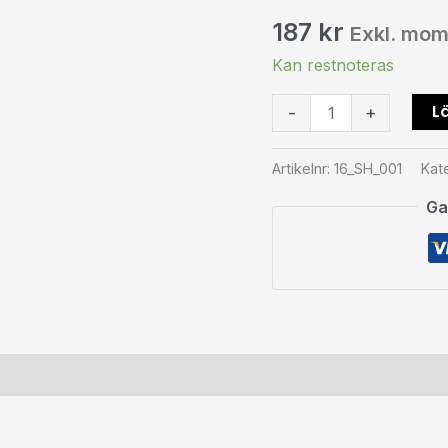
mängd
187
kr
Exkl. mo
Kan restnoteras
Lä
-
+
Artikelnr:
16_SH_001
Kat
Ga