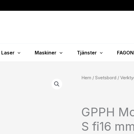
Laser
Maskiner
Tjänster
FAGON
GPPH
Hem
/
Svetsbord
/
Verkty
Mobil
hylla
för
GPPH Mobi
tappar
S
S fi16 m
fi16
mm