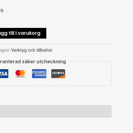
ms
gg till i varukorg
egori:
Verktyg och tillbehör
ranterad säker utcheckning