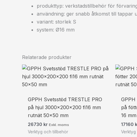
produkttyp: verkstadstillbehör för förvari
användning: ger snabb åtkomst till tappar
variant: storlek S
system: Ø16 mm
Relaterade produkter
GPPH Svetsstöd TRESTLE PRO
GPPH 
på hjul 3000x200x200 fi16 mm
på föt
rutnät 50×50 mm
16 mm
26730
kr
17160
Exkl. moms
Verktyg och tillbehör
Verktyg 