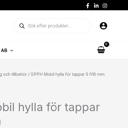
för
tappar
S
Produktsökning
fi16
mm
mängd
 AB
g och tillbehör
/ GPPH Mobil hylla för tappar S fi16 mm
l hylla för tappar
m