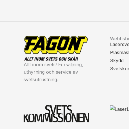
Webbsh
Lasersve
Plasmas
Skydd
Allt inom svets! Försäljning,
Svetsku
uthyrning och service av
svetsutrustning.