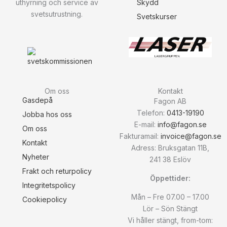
uthyrning och service av
Skydd
svetsutrustning.
Svetskurser
Om oss
Kontakt
Gasdepå
Fagon AB
Telefon:
0413-19190
Jobba hos oss
E-mail:
info@fagon.se
Om oss
Fakturamail:
invoice@fagon.se
Kontakt
Adress: Bruksgatan 11B,
Nyheter
241 38 Eslöv
Frakt och returpolicy
Öppettider:
Integritetspolicy
Mån – Fre 07.00 – 17.00
Cookiepolicy
Lör – Sön Stängt
Vi håller stängt, from-tom: