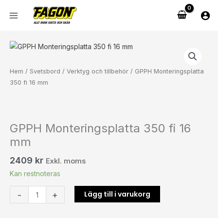
Hoppa
16
till
mm
innehåll
mängd
GPPH
Monteringsplatta
350
Hem
/
Svetsbord
/
Verktyg och tillbehör
/ GPPH Monteringsplatta
fi
350 fi 16 mm
16
mm
mängd
GPPH Monteringsplatta 350 fi 16
mm
2409
kr
Exkl. moms
Kan restnoteras
Lägg till i varukorg
-
+