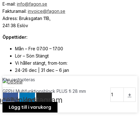
E-mail:
info@fagon.se
Fakturamail:
invoice@fagon.se
Adress: Bruksgatan 11B,
241 38 Eslöv
Öppettider:
Mån – Fre 07.00 – 17.00
Lör – Sön Stängt
Vi håller stängt, from-tom:
24-26 dec | 31 dec – 6 jan
Kan restnoteras
© Copyright
2026
| Webb av
Svensk Media Partner
GPPH Multifunktionsblock PLUS fi 28 mm
-
+
acebook
Linkedin
Instagram
mängd
Lägg till i varukorg