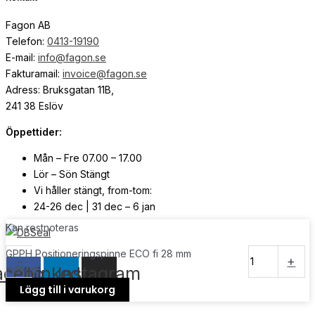
Fagon AB
Telefon:
0413-19190
E-mail:
info@fagon.se
Fakturamail:
invoice@fagon.se
Adress: Bruksgatan 11B,
241 38 Eslöv
Öppettider:
Mån – Fre 07.00 – 17.00
Lör – Sön Stängt
Vi håller stängt, from-tom:
24-26 dec | 31 dec – 6 jan
Kan restnoteras
© Copyright
2026
| Webb av
Svensk Media Partner
GPPH Positioneringspinne ECO fi 28 mm
-
+
acebook
Linkedin
Instagram
mängd
Lägg till i varukorg