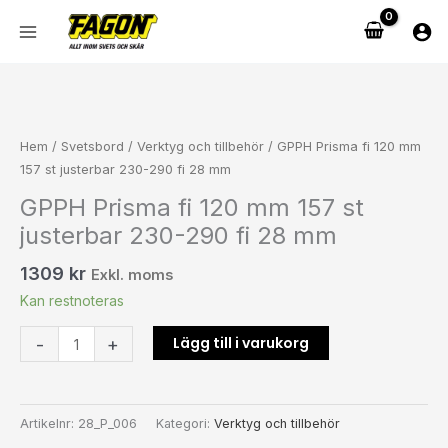
Hoppa
mm
till
157
innehåll
st
justerbar
GPPH
230-
Prisma
290
fi
Hem
/
Svetsbord
/
Verktyg och tillbehör
/ GPPH Prisma fi 120 mm
fi
120
157 st justerbar 230-290 fi 28 mm
28
mm
GPPH Prisma fi 120 mm 157 st
mm
157
justerbar 230-290 fi 28 mm
mängd
st
justerbar
1309
kr
Exkl. moms
230-
Kan restnoteras
290
fi
Lägg till i varukorg
-
+
28
mm
mängd
Artikelnr:
28_P_006
Kategori:
Verktyg och tillbehör