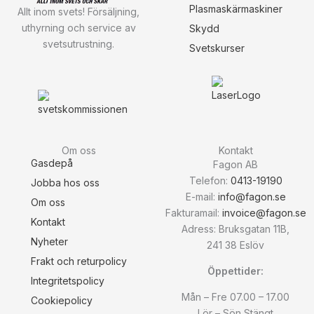
Plasmaskärmaskiner
Allt inom svets! Försäljning,
uthyrning och service av
Skydd
svetsutrustning.
Svetskurser
Om oss
Kontakt
Gasdepå
Fagon AB
Telefon:
0413-19190
Jobba hos oss
E-mail:
info@fagon.se
Om oss
Fakturamail:
invoice@fagon.se
Kontakt
Adress: Bruksgatan 11B,
Nyheter
241 38 Eslöv
Frakt och returpolicy
Öppettider:
Integritetspolicy
Mån – Fre 07.00 – 17.00
Cookiepolicy
Lör – Sön Stängt