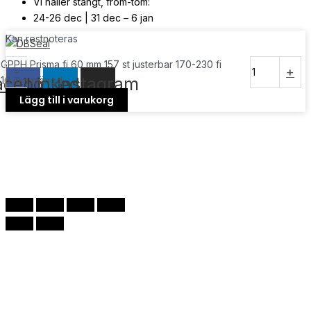
Vi håller stängt, from-tom:
24-26 dec | 31 dec – 6 jan
Kan restnoteras
© Copyright
2026
| Webb av
Svensk Media Partner
GPPH Prisma fi 60 mm 157 st justerbar 170-230 fi
-
+
acebook
Linkedin
Instagram
16 mm mängd
Lägg till i varukorg