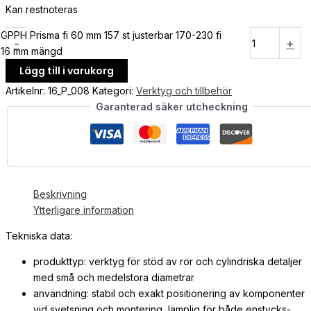
Kan restnoteras
GPPH Prisma fi 60 mm 157 st justerbar 170-230 fi
-
+
16 mm mängd
Lägg till i varukorg
Artikelnr:
16_P_008
Kategori:
Verktyg och tillbehör
Garanterad säker utcheckning
Beskrivning
Ytterligare information
Tekniska data:
produkttyp: verktyg för stöd av rör och cylindriska detaljer
med små och medelstora diametrar
användning: stabil och exakt positionering av komponenter
vid svetsning och montering, lämplig för både enstycks-