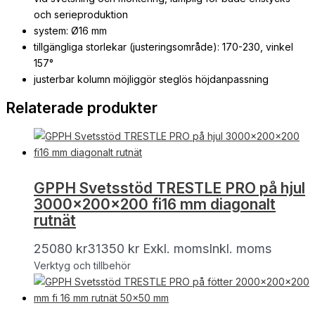
och serieproduktion
system: Ø16 mm
tillgängliga storlekar (justeringsområde): 170-230, vinkel
157°
justerbar kolumn möjliggör steglös höjdanpassning
Relaterade produkter
GPPH Svetsstöd TRESTLE PRO på hjul
3000x200x200 fi16 mm diagonalt
rutnät
25080
kr
31350
kr
Exkl. moms
Inkl. moms
Verktyg och tillbehör