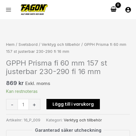
Hoppa
till
innehåll
GPPH
Prisma
fi
Hem
/
Svetsbord
/
Verktyg och tillbehör
/ GPPH Prisma fi 60 mm
60
157 st justerbar 230-290 fi 16 mm
mm
GPPH Prisma fi 60 mm 157 st
157
justerbar 230-290 fi 16 mm
st
justerbar
869
kr
Exkl. moms
230-
Kan restnoteras
290
fi
Lägg till i varukorg
-
+
16
mm
mängd
Artikelnr:
16_P_009
Kategori:
Verktyg och tillbehör
Garanterad säker utcheckning