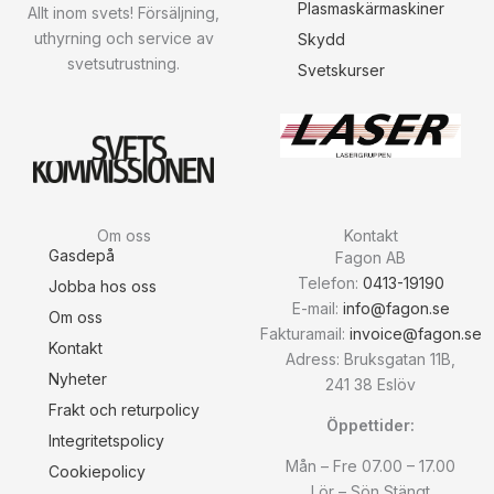
Plasmaskärmaskiner
Allt inom svets! Försäljning,
uthyrning och service av
Skydd
svetsutrustning.
Svetskurser
Om oss
Kontakt
Gasdepå
Fagon AB
Telefon:
0413-19190
Jobba hos oss
E-mail:
info@fagon.se
Om oss
Fakturamail:
invoice@fagon.se
Kontakt
Adress: Bruksgatan 11B,
Nyheter
241 38 Eslöv
Frakt och returpolicy
Öppettider:
Integritetspolicy
Mån – Fre 07.00 – 17.00
Cookiepolicy
Lör – Sön Stängt