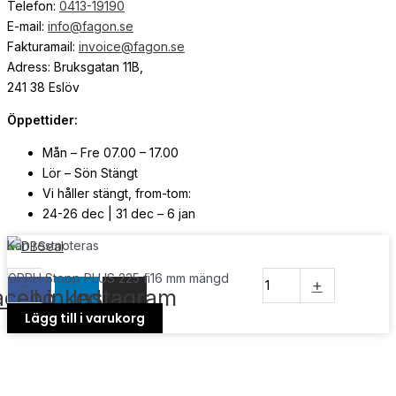
Telefon:
0413-19190
E-mail:
info@fagon.se
Fakturamail:
invoice@fagon.se
Adress: Bruksgatan 11B,
241 38 Eslöv
Öppettider:
Mån – Fre 07.00 – 17.00
Lör – Sön Stängt
Vi håller stängt, from-tom:
24-26 dec | 31 dec – 6 jan
Kan restnoteras
© Copyright
2026
| Webb av
Svensk Media Partner
GPPH Stopp PLUS 225 fi16 mm mängd
-
+
acebook
Linkedin
Instagram
Lägg till i varukorg