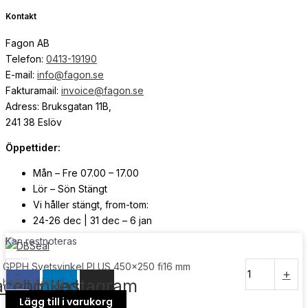
Kontakt
Fagon AB
Telefon:
0413-19190
E-mail:
info@fagon.se
Fakturamail:
invoice@fagon.se
Adress: Bruksgatan 11B,
241 38 Eslöv
Öppettider:
Mån – Fre 07.00 – 17.00
Lör – Sön Stängt
Vi håller stängt, from-tom:
24-26 dec | 31 dec – 6 jan
Kan restnoteras
© Copyright
2026
| Webb av
Svensk Media Partner
GPPH Svetsvinkel PLUS 450x250 fi16 mm
-
+
acebook
Linkedin
Instagram
höger mängd
Lägg till i varukorg