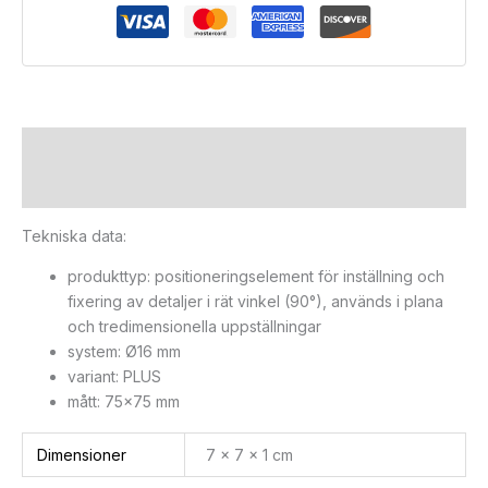
Beskrivning
Ytterligare information
Tekniska data:
produkttyp: positioneringselement för inställning och
fixering av detaljer i rät vinkel (90°), används i plana
och tredimensionella uppställningar
system: Ø16 mm
variant: PLUS
mått: 75×75 mm
Dimensioner
7 × 7 × 1 cm