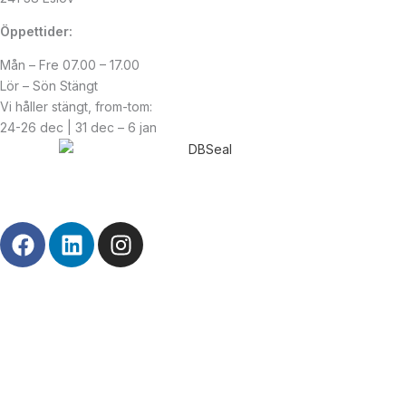
Öppettider:
Mån – Fre 07.00 – 17.00
Lör – Sön Stängt
Vi håller stängt, from-tom:
24-26 dec | 31 dec – 6 jan
© Copyright
2026
| Webb av
Svensk Media Partner
F
L
I
a
i
n
c
n
s
e
k
t
b
e
a
o
d
g
o
i
r
k
n
a