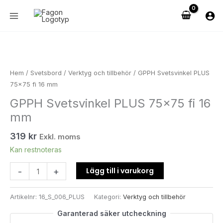
Hoppa
fi
till
16
innehåll
mm
mängd
GPPH
Svetsvinkel
PLUS
Hem
/
Svetsbord
/
Verktyg och tillbehör
/ GPPH Svetsvinkel PLUS
75x75
75×75 fi 16 mm
fi
GPPH Svetsvinkel PLUS 75×75 fi 16
16
mm
mm
mängd
319
kr
Exkl. moms
Kan restnoteras
Lägg till i varukorg
-
+
Artikelnr:
16_S_006_PLUS
Kategori:
Verktyg och tillbehör
Garanterad säker utcheckning