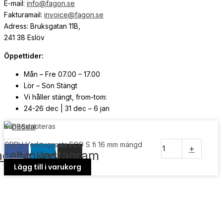
E-mail:
info@fagon.se
Fakturamail:
invoice@fagon.se
Adress: Bruksgatan 11B,
241 38 Eslöv
Öppettider:
Mån – Fre 07.00 – 17.00
Lör – Sön Stängt
Vi håller stängt, from-tom:
24-26 dec | 31 dec – 6 jan
Kan restnoteras
© Copyright
2026
| Webb av
Svensk Media Partner
GPPH Verktygssats ECO S fi 16 mm mängd
-
+
acebook
Linkedin
Instagram
Lägg till i varukorg