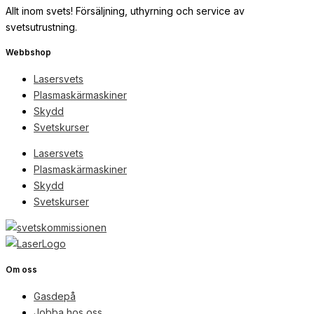
Allt inom svets! Försäljning, uthyrning och service av
svetsutrustning.
Webbshop
Lasersvets
Plasmaskärmaskiner
Skydd
Svetskurser
Lasersvets
Plasmaskärmaskiner
Skydd
Svetskurser
Om oss
Gasdepå
Jobba hos oss