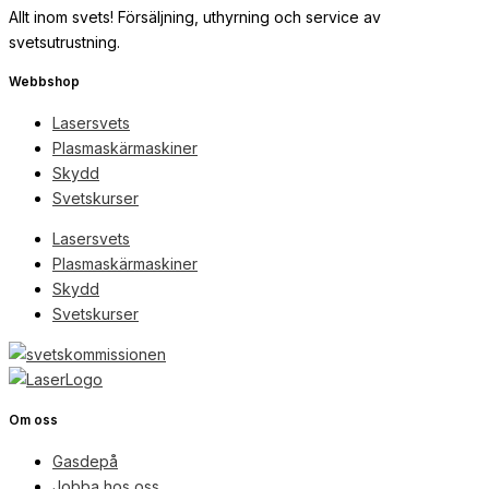
Allt inom svets! Försäljning, uthyrning och service av
svetsutrustning.
Webbshop
Lasersvets
Plasmaskärmaskiner
Skydd
Svetskurser
Lasersvets
Plasmaskärmaskiner
Skydd
Svetskurser
Om oss
Gasdepå
Jobba hos oss