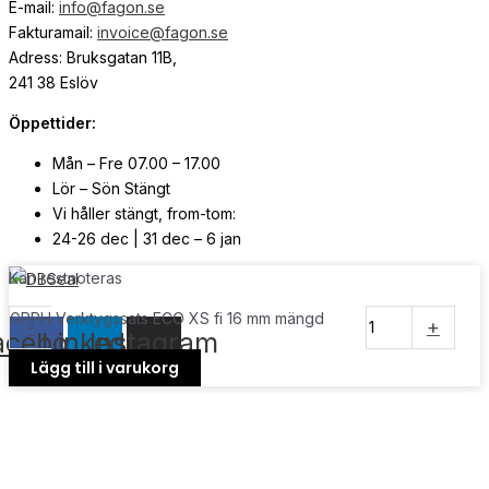
E-mail:
info@fagon.se
Fakturamail:
invoice@fagon.se
Adress: Bruksgatan 11B,
241 38 Eslöv
Öppettider:
Mån – Fre 07.00 – 17.00
Lör – Sön Stängt
Vi håller stängt, from-tom:
24-26 dec | 31 dec – 6 jan
Kan restnoteras
© Copyright
2026
| Webb av
Svensk Media Partner
GPPH Verktygssats ECO XS fi 16 mm mängd
-
+
acebook
Linkedin
Instagram
Lägg till i varukorg