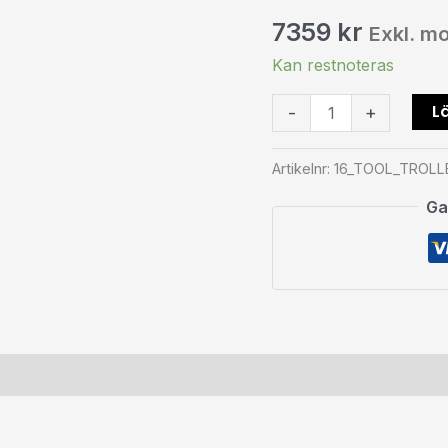
7359
kr
Exkl. m
Kan restnoteras
Lä
-
+
Artikelnr:
16_TOOL_TROLL
Ga