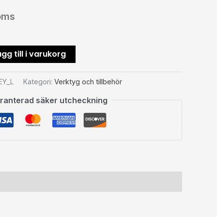
oms
gg till i varukorg
EY_L
Kategori:
Verktyg och tillbehör
ranterad säker utcheckning