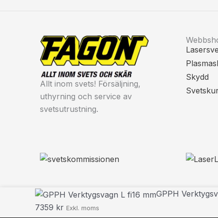
Webbsh
Lasersve
Plasmas
Skydd
Allt inom svets! Försäljning,
Svetsku
uthyrning och service av
svetsutrustning.
GPPH
GPPH Verktygsv
Verktygsvagn
7359
kr
Exkl. moms