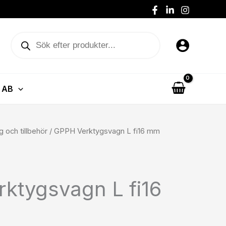
Produktsökning
 AB
g och tillbehör
/ GPPH Verktygsvagn L fi16 mm
ktygsvagn L fi16