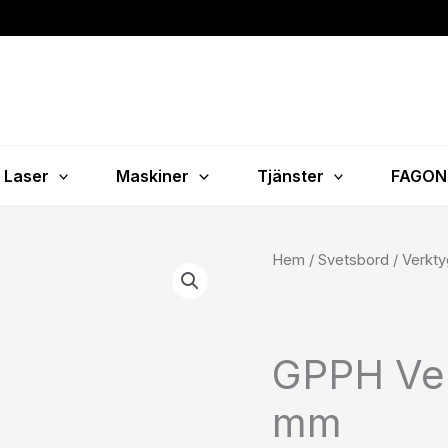
Laser
Maskiner
Tjänster
FAGON
GPPH
Hem
/
Svetsbord
/
Verkty
Verktygsvagn
L
fi16
GPPH Ver
mm
mängd
mm