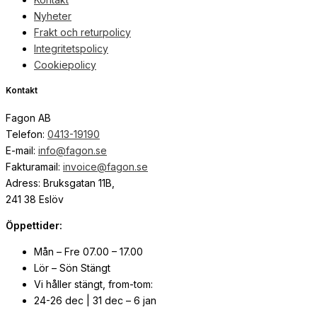
Nyheter
Frakt och returpolicy
Integritetspolicy
Cookiepolicy
Kontakt
Fagon AB
Telefon:
0413-19190
E-mail:
info@fagon.se
Fakturamail:
invoice@fagon.se
Adress: Bruksgatan 11B,
241 38 Eslöv
Öppettider:
Mån – Fre 07.00 – 17.00
Lör – Sön Stängt
Vi håller stängt, from-tom:
24-26 dec | 31 dec – 6 jan