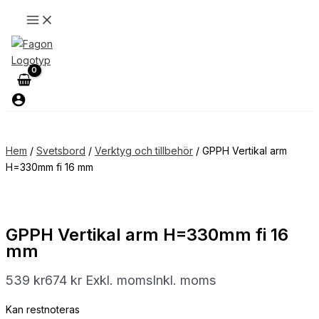
Hoppa
GPPH
till
Vertikal
innehåll
arm
H=330mm
fi
16
mm
mängd
Hem
/
Svetsbord
/
Verktyg och tillbehör
/ GPPH Vertikal arm
H=330mm fi 16 mm
GPPH Vertikal arm H=330mm fi 16
mm
539
kr
674
kr
Exkl. moms
Inkl. moms
Kan restnoteras