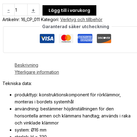
-
+
Lägg till i varukorg
Artikelnr:
16_CP_011
Kategori:
Verktyg och tillbehör
Garanterad säker utcheckning
Beskrivning
Ytterligare information
Tekniska data:
produkttyp: konstruktionskomponent för rörklämmor,
monteras i bordets systemhål
användning: bestämmer höjdinställningen för den
horisontella armen och klämmans handtag; används i raka
och vinklade klämmor
system: Ø16 mm
storlek: H = 330