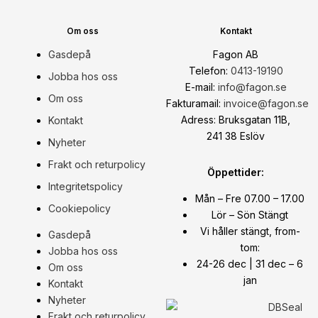
Om oss
Kontakt
Gasdepå
Fagon AB
Telefon:
0413-19190
Jobba hos oss
E-mail:
info@fagon.se
Om oss
Fakturamail:
invoice@fagon.se
Adress: Bruksgatan 11B,
Kontakt
241 38 Eslöv
Nyheter
Frakt och returpolicy
Öppettider:
Integritetspolicy
Mån – Fre 07.00 – 17.00
Cookiepolicy
Lör – Sön Stängt
Vi håller stängt, from-
Gasdepå
tom:
Jobba hos oss
24-26 dec | 31 dec – 6
Om oss
jan
Kontakt
Nyheter
Frakt och returpolicy