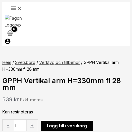
Hoppa
GPPH
till
Vertikal
innehåll
arm
H=330mm
fi
28
mm
mängd
Hem
/
Svetsbord
/
Verktyg och tillbehör
/ GPPH Vertikal arm
H=330mm fi 28 mm
GPPH Vertikal arm H=330mm fi 28
mm
539
kr
Exkl. moms
Kan restnoteras
-
+
Lägg till i varukorg