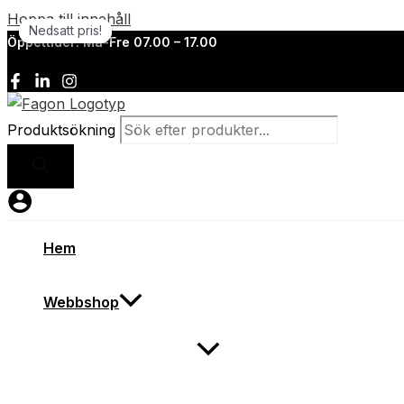
Hoppa till innehåll
Nedsatt pris!
Nedsatt pris!
Nedsatt pris!
Nedsatt pris!
Öppettider: Må-Fre 07.00 – 17.00
Produktsökning
Hem
Webbshop