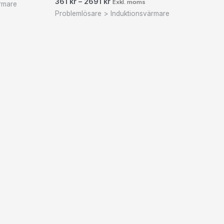
361
kr
–
2691
kr
Exkl. moms
rmare
Problemlösare > Induktionsvärmare