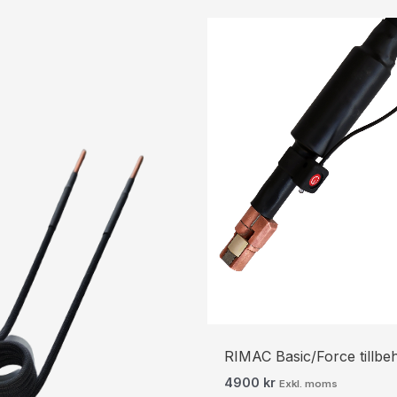
Prisintervall:
361 kr451 kr
till
413 kr516 kr
RIMAC Basic/Force tillbe
4900
kr
Exkl. moms