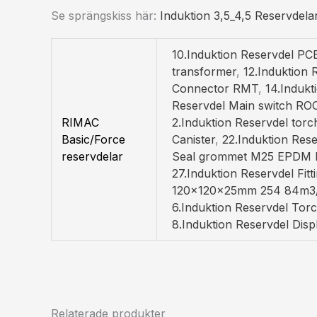
Se sprängskiss här:
Induktion 3,5_4,5 Reservdela
10.Induktion Reservdel PC
transformer
,
12.Induktion 
Connector RMT
,
14.Indukt
Reservdel Main switch R
RIMAC
2.Induktion Reservdel tor
Basic/Force
Canister
,
22.Induktion Rese
reservdelar
Seal grommet M25 EPDM 
27.Induktion Reservdel Fit
120x120x25mm 254 84m3
6.Induktion Reservdel Tor
8.Induktion Reservdel Dis
Relaterade produkter