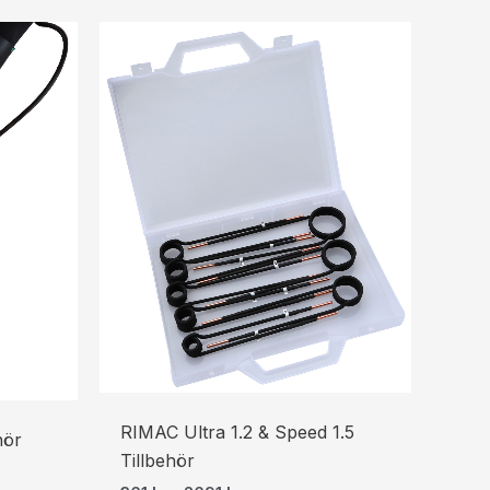
Prisintervall:
361 kr451 kr
till
2691 kr3364 kr
RIMAC Ultra 1.2 & Speed 1.5
hör
Tillbehör