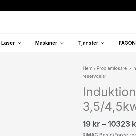
Laser
Maskiner
Tjänster
FAGON
Induktionsvärmare
Hem
/
Problemlösare > I
3,5/4,5kw
reservdelar
reservdelar
Induktio
mängd
3,5/4,5k
19
kr
–
10323
k
RIMAC Basic/Force re