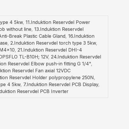
type 4 5kw
,
11.Induktion Reservdel Power
ob without line
,
13.Induktion Reservdel
Anti-Break Plastic Cable Gland
,
16.Induktion
base
,
2.Induktion Reservdel torch type 3 5kw
,
0 M4x10
,
21.Induktion Reservdel DHI-4
TOPSFLO TL-B10H; 12V
,
24.Induktion Reservdel
ion Reservdel Elbow push-in fitting G 1/4"
,
ktion Reservdel Fan axial 12VDC
ktion Reservdel Holder polypropylene 250N
,
ype 4 5kw
,
7.Induktion Reservdel PCB Display
,
nduktion Reservdel PCB Inverter