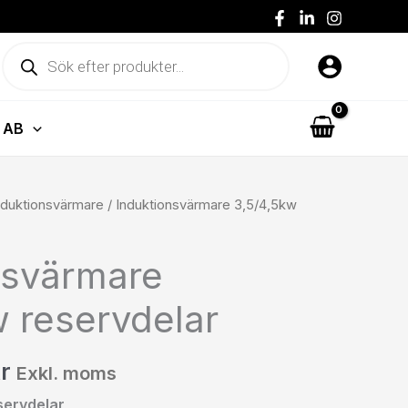
Produktsökning
 AB
Prisintervall:
nduktionsvärmare
/ Induktionsvärmare 3,5/4,5kw
19 kr24 kr
till
nsvärmare
10323 kr12904 kr
w reservdelar
r
Exkl. moms
servdelar