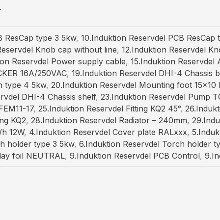
r
B ResCap type 3 5kw
,
10.Induktion Reservdel PCB ResCap 
Reservdel Knob cap without line
,
12.Induktion Reservdel Kn
ion Reservdel Power supply cable
,
15.Induktion Reservdel 
OCKER 16A/250VAC
,
19.Induktion Reservdel DHI-4 Chassis 
ch type 4 5kw
,
20.Induktion Reservdel Mounting foot 15×1
rvdel DHI-4 Chassis shelf
,
23.Induktion Reservdel Pump 
FEM11-17
,
25.Induktion Reservdel Fitting KQ2 45°
,
26.Indukt
ting KQ2
,
28.Induktion Reservdel Radiator – 240mm
,
29.Indu
/h 12W
,
4.Induktion Reservdel Cover plate RALxxx
,
5.Indu
ch holder type 3 5kw
,
6.Induktion Reservdel Torch holder t
play foil NEUTRAL
,
9.Induktion Reservdel PCB Control
,
9.I