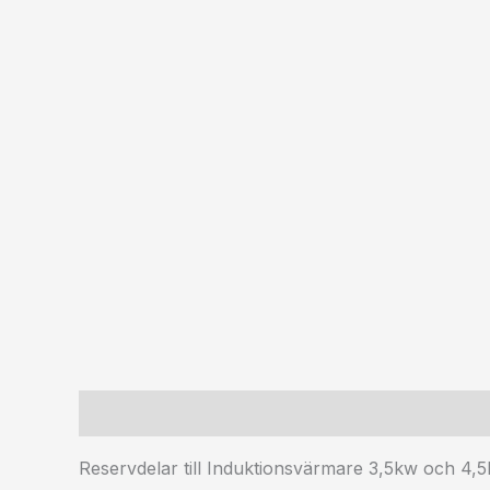
Beskrivning
Ytterligare information
Reservdelar till Induktionsvärmare 3,5kw och 4,5kw