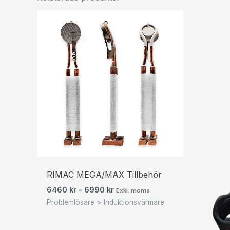
Prisintervall:
6460 kr8075 kr
till
6990 kr8738 kr
RIMAC MEGA/MAX Tillbehör
6460
kr
–
6990
kr
Exkl. moms
Problemlösare > Induktionsvärmare