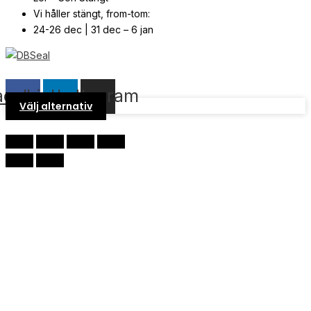
Vi håller stängt, from-tom:
24-26 dec | 31 dec – 6 jan
© Copyright
2026
| Webb av
Svensk Media Partner
acebook
Linkedin
Instagram
Välj alternativ