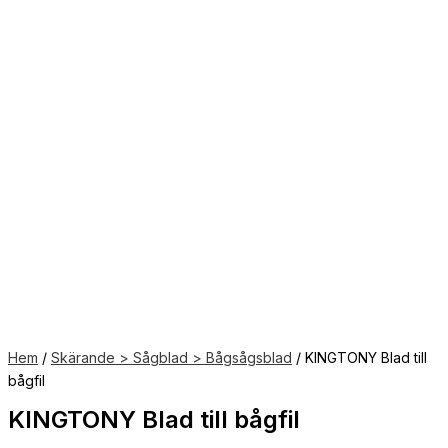
Hem
/
Skärande > Sågblad > Bågsågsblad
/ KINGTONY Blad till
bågfil
KINGTONY Blad till bågfil