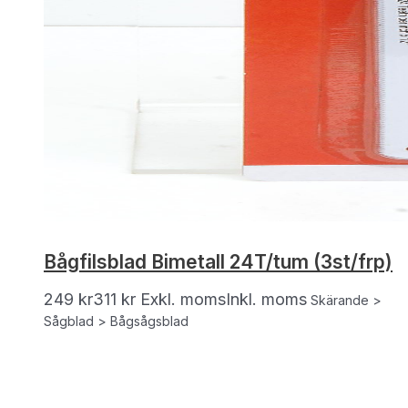
Bågfilsblad Bimetall 24T/tum (3st/frp)
249
kr
311
kr
Exkl. moms
Inkl. moms
Skärande >
Sågblad > Bågsågsblad