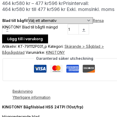
464
kr
580
kr
–
477
kr
596
kr
Prisintervall:
464 kr580 kr till 477 kr596 kr
Exkl. moms
Inkl. moms
Blad till bågfil
Rensa
KINGTONY Blad till bågfil mängd
-
+
Lägg till i varukorg
Artikelnr:
KT-791112P031_p
Kategori:
Skärande > Sågblad >
Bågsågsblad
Varumärke:
KINGTONY
Garanterad säker utcheckning
Beskrivning
Ytterligare information
KINGTONY Bågfilsblad HSS 24TPI (10st/frp)
Högpresterande blad