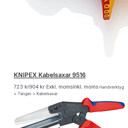
KNIPEX Kabelsaxar 9516
723
kr
904
kr
Exkl. moms
Inkl. moms
Handverktyg
> Tänger > Kabelsaxar