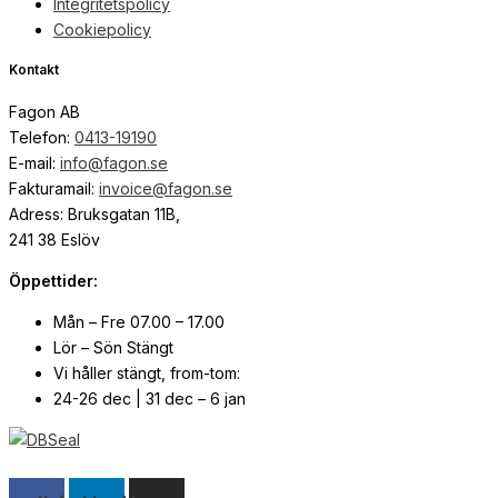
Integritetspolicy
Cookiepolicy
Kontakt
Fagon AB
Telefon:
0413-19190
E-mail:
info@fagon.se
Fakturamail:
invoice@fagon.se
Adress: Bruksgatan 11B,
241 38 Eslöv
Öppettider:
Mån – Fre 07.00 – 17.00
Lör – Sön Stängt
Vi håller stängt, from-tom:
24-26 dec | 31 dec – 6 jan
© Copyright
2026
| Webb av
Svensk Media Partner