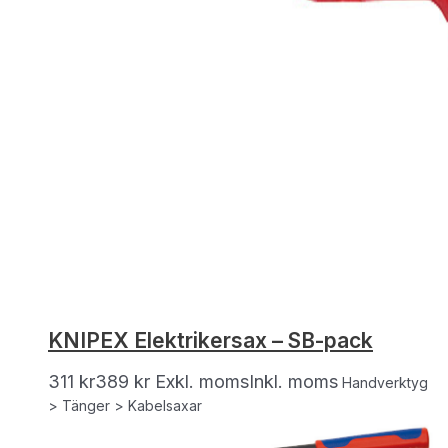
KNIPEX Elektrikersax – SB-pack
311
kr
389
kr
Exkl. moms
Inkl. moms
Handverktyg
> Tänger > Kabelsaxar