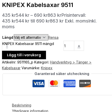
KNIPEX Kabelsaxar 9511
435
kr
544
kr
–
690
kr
863
kr
Prisintervall:
435 kr544 kr till 690 kr863 kr
Exkl. moms
Inkl.
moms
Längd
Rensa
KNIPEX Kabelsaxar 9511 mängd
-
+
Lägg till i varukorg
Artikelnr:
9511165_p
Kategori:
Handverktyg > Tänger >
Kabelsaxar
Varumärke:
Knipex
Garanterad säker utcheckning
Beskrivning
Ytterligare information