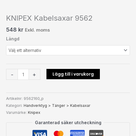
KNIPEX Kabelsaxar 9562
548
kr
Exkl. moms
Längd
Lägg till i varukorg
-
+
Artikelnr:
9562160_p
Kategori:
Handverktyg > Tänger > Kabelsaxar
Varumärke:
Knipex
Garanterad säker utcheckning