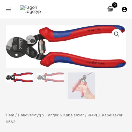
Hoppa
till
innehåll
KNIPEX
Kabelsaxar
9562
mängd
Hem
/
Handverktyg > Tänger > Kabelsaxar
/ KNIPEX Kabelsaxar
9562