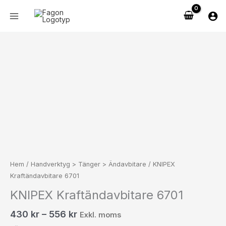
Hoppa
till
innehåll
Prisintervall:
KNIPEX
430 kr538 kr
Kraftändavbitare
till
6701
556 kr695 kr
mängd
Hem
/
Handverktyg > Tänger > Ändavbitare
/ KNIPEX
Kraftändavbitare 6701
KNIPEX Kraftändavbitare 6701
430
kr
–
556
kr
Exkl. moms