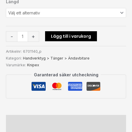
Längd
Lägg till i varukorg
-
+
Artikelnr:
6701140_p
Kategori:
Handverktyg > Tänger > Ändavbitare
Varumärke:
Knipex
Garanterad säker utcheckning
Beskrivning
Ytterligare information