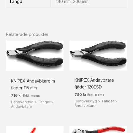
Längd
140 mm, 200 mm
Relaterade produkter
KNIPEX Ändavbitare
KNIPEX Ändavbitare m
fjäder 120ESD
fjäder 115 mm
780
kr
Exkl. moms
716
kr
Exkl. moms
Handverktyg > Tänger >
Handverktyg > Tänger >
Ändavbitare
Ändavbitare