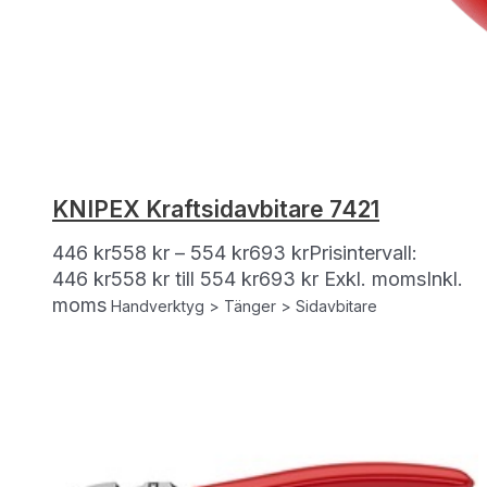
KNIPEX Kraftsidavbitare 7421
446
kr
558
kr
–
554
kr
693
kr
Prisintervall:
446 kr558 kr till 554 kr693 kr
Exkl. moms
Inkl.
moms
Handverktyg > Tänger > Sidavbitare