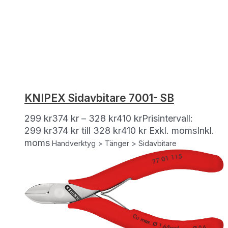
KNIPEX Sidavbitare 7001- SB
299
kr
374
kr
–
328
kr
410
kr
Prisintervall:
299 kr374 kr till 328 kr410 kr
Exkl. moms
Inkl.
moms
Handverktyg > Tänger > Sidavbitare