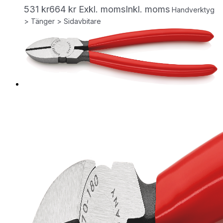
531
kr
664
kr
Exkl. moms
Inkl. moms
Handverktyg
> Tänger > Sidavbitare