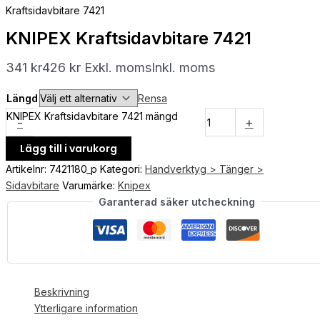
Kraftsidavbitare 7421
KNIPEX Kraftsidavbitare 7421
341
kr
426
kr
Exkl. moms
Inkl. moms
Längd
Rensa
KNIPEX Kraftsidavbitare 7421 mängd
-
+
Lägg till i varukorg
Artikelnr:
7421180_p
Kategori:
Handverktyg > Tänger >
Sidavbitare
Varumärke:
Knipex
Garanterad säker utcheckning
Beskrivning
Ytterligare information