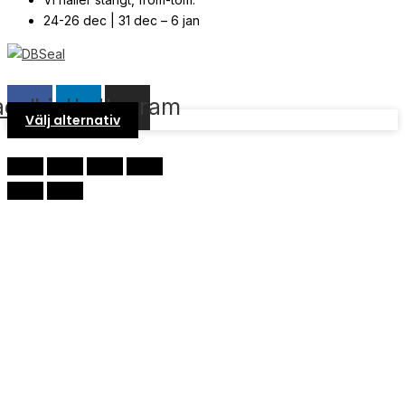
24-26 dec | 31 dec – 6 jan
© Copyright
2026
| Webb av
Svensk Media Partner
acebook
Linkedin
Instagram
Välj alternativ