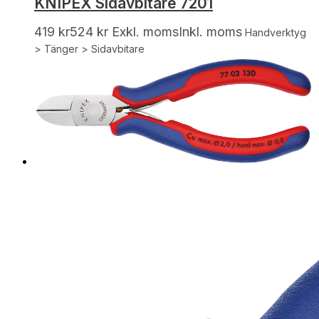
KNIPEX Sidavbitare 7201
419
kr
524
kr
Exkl. moms
Inkl. moms
Handverktyg
> Tänger > Sidavbitare