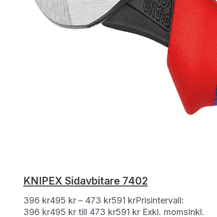
KNIPEX Sidavbitare 7402
396
kr
495
kr
–
473
kr
591
kr
Prisintervall:
396 kr495 kr till 473 kr591 kr
Exkl. moms
Inkl.