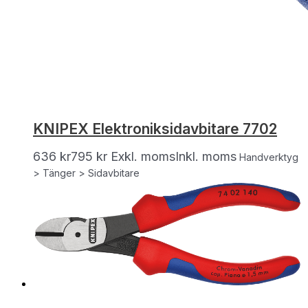
KNIPEX Elektroniksidavbitare 7702
636
kr
795
kr
Exkl. moms
Inkl. moms
Handverktyg
> Tänger > Sidavbitare