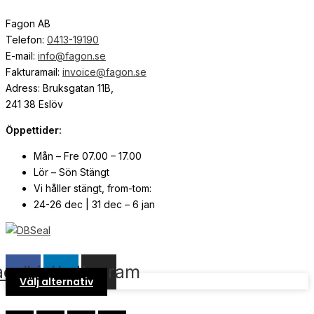
Fagon AB
Telefon:
0413-19190
E-mail:
info@fagon.se
Fakturamail:
invoice@fagon.se
Adress: Bruksgatan 11B,
241 38 Eslöv
Öppettider:
Mån – Fre 07.00 – 17.00
Lör – Sön Stängt
Vi håller stängt, from-tom:
24-26 dec | 31 dec – 6 jan
© Copyright
2026
| Webb av
Svensk Media Partner
acebook
Linkedin
Instagram
Välj alternativ