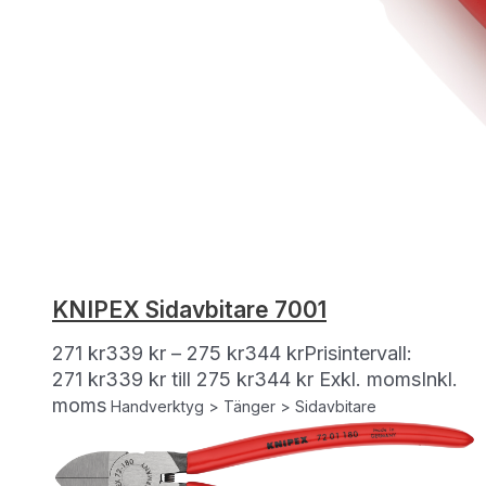
KNIPEX Sidavbitare 7001
271
kr
339
kr
–
275
kr
344
kr
Prisintervall:
271 kr339 kr till 275 kr344 kr
Exkl. moms
Inkl.
moms
Handverktyg > Tänger > Sidavbitare