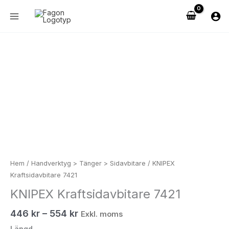
Hoppa
till
innehåll
Prisintervall:
KNIPEX
446 kr558 kr
Kraftsidavbitare
till
7421
554 kr693 kr
mängd
Hem
/
Handverktyg > Tänger > Sidavbitare
/ KNIPEX
Kraftsidavbitare 7421
KNIPEX Kraftsidavbitare 7421
446
kr
–
554
kr
Exkl. moms
Längd