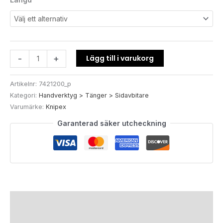
Lägg till i varukorg
-
+
Artikelnr:
7421200_p
Kategori:
Handverktyg > Tänger > Sidavbitare
Varumärke:
Knipex
Garanterad säker utcheckning
Beskrivning
Ytterligare information