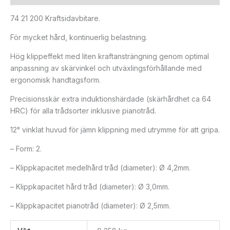
74 21 200 Kraftsidavbitare.
För mycket hård, kontinuerlig belastning.
Hög klippeffekt med liten kraftansträngning genom optimal
anpassning av skärvinkel och utväxlingsförhållande med
ergonomisk handtagsform.
Precisionsskär extra induktionshärdade (skärhårdhet ca 64
HRC) för alla trådsorter inklusive pianotråd.
12° vinklat huvud för jämn klippning med utrymme för att gripa.
– Form: 2.
– Klippkapacitet medelhård tråd (diameter): Ø 4,2mm.
– Klippkapacitet hård tråd (diameter): Ø 3,0mm.
– Klippkapacitet pianotråd (diameter): Ø 2,5mm.