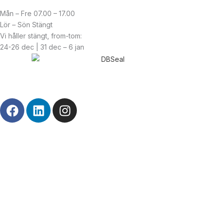
Mån – Fre 07.00 – 17.00
Lör – Sön Stängt
Vi håller stängt, from-tom:
24-26 dec | 31 dec – 6 jan
© Copyright
2026
| Webb av
Svensk Media Partner
F
L
I
a
i
n
c
n
s
e
k
t
b
e
a
o
d
g
o
i
r
k
n
a
m