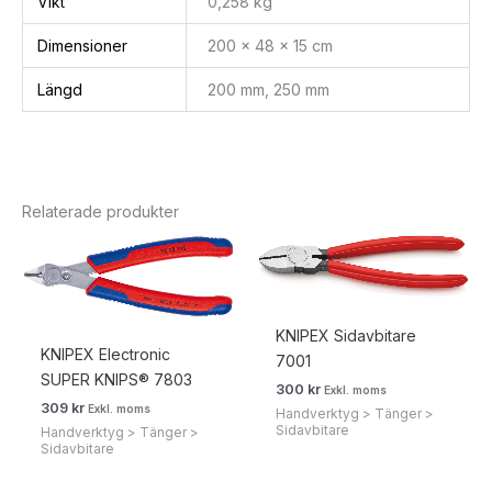
Vikt
0,258 kg
Dimensioner
200 × 48 × 15 cm
Längd
200 mm, 250 mm
Relaterade produkter
KNIPEX Sidavbitare
KNIPEX Electronic
7001
SUPER KNIPS® 7803
300
kr
Exkl. moms
309
kr
Exkl. moms
Handverktyg > Tänger >
Sidavbitare
Handverktyg > Tänger >
Sidavbitare