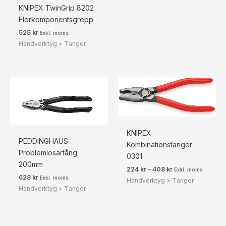
KNIPEX TwinGrip 8202
Flerkomponentsgrepp
525
kr
Exkl. moms
Handverktyg > Tänger
Prisintervall:
224 kr280 kr
till
408 kr510 kr
KNIPEX
PEDDINGHAUS
Kombinationstänger
Problemlösartång
0301
200mm
224
kr
–
408
kr
Exkl. moms
628
kr
Exkl. moms
Handverktyg > Tänger
Handverktyg > Tänger