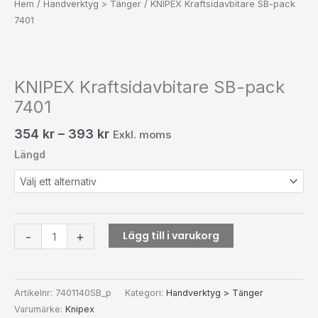
Hem
/
Handverktyg > Tänger
/ KNIPEX Kraftsidavbitare SB-pack
7401
KNIPEX Kraftsidavbitare SB-pack
7401
354
kr
–
393
kr
Exkl. moms
Längd
Lägg till i varukorg
-
+
Artikelnr:
7401140SB_p
Kategori:
Handverktyg > Tänger
Varumärke:
Knipex