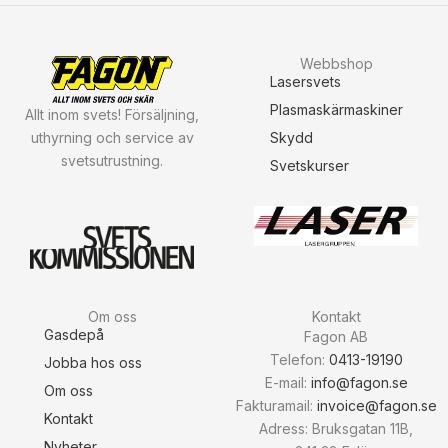
Webbshop
Lasersvets
Plasmaskärmaskiner
Allt inom svets! Försäljning,
uthyrning och service av
Skydd
svetsutrustning.
Svetskurser
Om oss
Kontakt
Gasdepå
Fagon AB
Telefon:
0413-19190
Jobba hos oss
E-mail:
info@fagon.se
Om oss
Fakturamail:
invoice@fagon.se
Kontakt
Adress: Bruksgatan 11B,
Nyheter