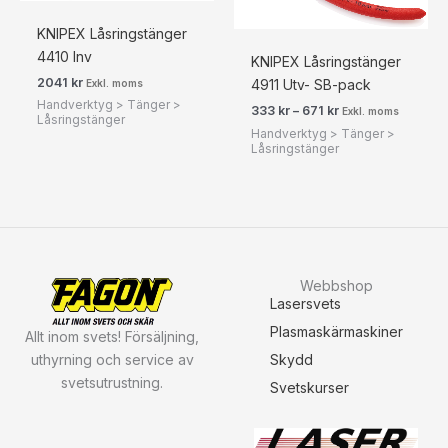
KNIPEX Låsringstänger
4410 Inv
KNIPEX Låsringstänger
2041
kr
4911 Utv- SB-pack
Exkl. moms
Handverktyg > Tänger >
333
kr
–
671
kr
Exkl. moms
Låsringstänger
Handverktyg > Tänger >
Låsringstänger
Webbshop
Lasersvets
Plasmaskärmaskiner
Allt inom svets! Försäljning,
uthyrning och service av
Skydd
svetsutrustning.
Svetskurser