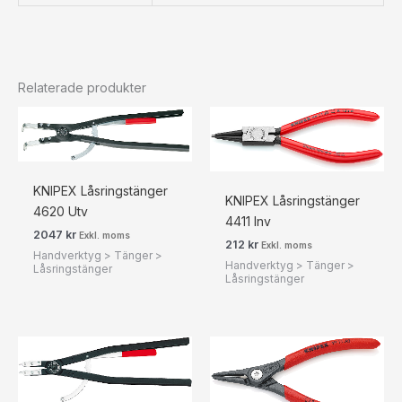
Relaterade produkter
KNIPEX Låsringstänger
KNIPEX Låsringstänger
4620 Utv
4411 Inv
2047
kr
Exkl. moms
212
kr
Exkl. moms
Handverktyg > Tänger >
Handverktyg > Tänger >
Låsringstänger
Låsringstänger
Prisintervall:
333 kr416 kr
till
671 kr839 kr