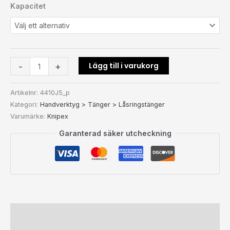
Kapacitet
Lägg till i varukorg
-
+
Artikelnr:
4410J5_p
Kategori:
Handverktyg > Tänger > Låsringstänger
Varumärke:
Knipex
Garanterad säker utcheckning
Beskrivning