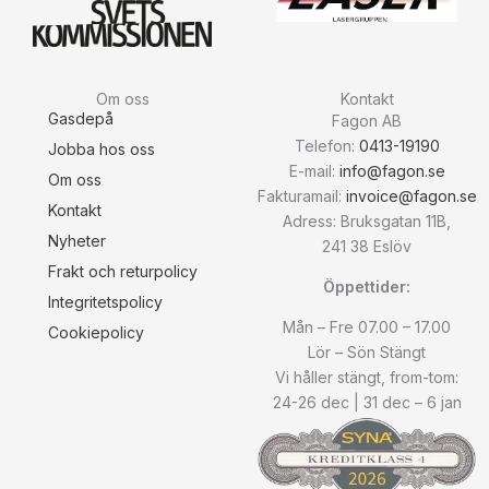
Om oss
Kontakt
Gasdepå
Fagon AB
Telefon:
0413-19190
Jobba hos oss
E-mail:
info@fagon.se
Om oss
Fakturamail:
invoice@fagon.se
Kontakt
Adress: Bruksgatan 11B,
Nyheter
241 38 Eslöv
Frakt och returpolicy
Öppettider:
Integritetspolicy
Mån – Fre 07.00 – 17.00
Cookiepolicy
Lör – Sön Stängt
Vi håller stängt, from-tom:
24-26 dec | 31 dec – 6 jan