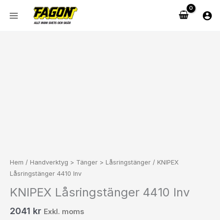
Hoppa
till
innehåll
KNIPEX
Låsringstänger
4410
Inv
mängd
Hem
/
Handverktyg > Tänger > Låsringstänger
/ KNIPEX
Låsringstänger 4410 Inv
KNIPEX Låsringstänger 4410 Inv
2041
kr
Exkl. moms