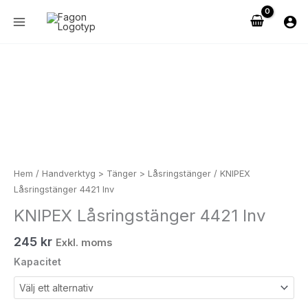
Hoppa
till
innehåll
KNIPEX
Låsringstänger
4421
Inv
mängd
Hem
/
Handverktyg > Tänger > Låsringstänger
/ KNIPEX
Låsringstänger 4421 Inv
KNIPEX Låsringstänger 4421 Inv
245
kr
Exkl. moms
Kapacitet