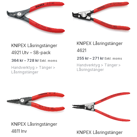
Prisintervall:
Prisintervall:
364 kr455 kr
255 kr319 kr
till
till
728 kr910 kr
271 kr339 kr
KNIPEX Låsringstänger
KNIPEX Låsringstänger
4621
4921 Utv – SB-pack
255
kr
–
271
kr
Exkl. moms
364
kr
–
728
kr
Exkl. moms
Handverktyg > Tänger >
Handverktyg > Tänger >
Låsringstänger
Låsringstänger
Prisintervall:
Prisintervall:
273 kr341 kr
317 kr396 kr
till
till
579 kr724 kr
535 kr669 kr
KNIPEX Låsringstänger
4811 Inv
KNIPEX Låsringstänger