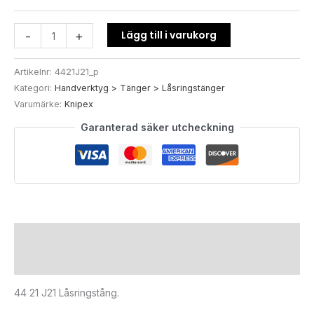
Lägg till i varukorg
-
+
Artikelnr:
4421J21_p
Kategori:
Handverktyg > Tänger > Låsringstänger
Varumärke:
Knipex
Garanterad säker utcheckning
Beskrivning
Ytterligare information
44 21 J21 Låsringstång.