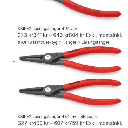
KNIPEX Låsringstänger 4911 Utv
273
kr
341
kr
–
643
kr
804
kr
Exkl. moms
Inkl.
moms
Handverktyg > Tänger > Låsringstänger
KNIPEX Låsringstänger 4811 Inv – SB-pack
327
kr
409
kr
–
607
kr
759
kr
Exkl. moms
Inkl.