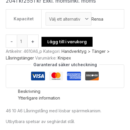
2041
kr
2551
kr
Exkl. moms
Inkl. moms
Kapacitet
Rensa
-
+
Lägg till i varukorg
Artikelnr:
4610A6_p
Kategori:
Handverktyg > Tänger >
Låsringstänger
Varumärke:
Knipex
Garanterad säker utcheckning
Beskrivning
Ytterligare information
46 10 A6 Låsringstång med lösbar spärrmekanism.
Utbytbara spetsar av seghärdat stål.