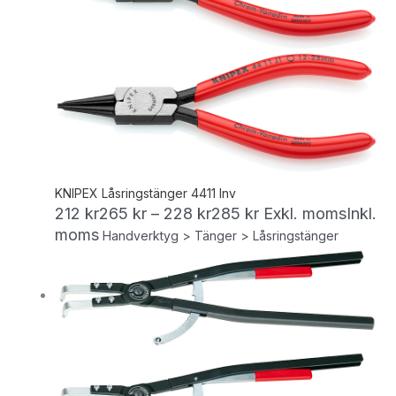
KNIPEX Låsringstänger 4411 Inv
212
kr
265
kr
–
228
kr
285
kr
Exkl. moms
Inkl.
moms
Handverktyg > Tänger > Låsringstänger