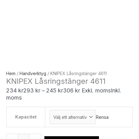
Hem
/
Handverktyg
/ KNIPEX Låsringstänger 4611
KNIPEX Låsringstänger 4611
234
kr
293
kr
–
245
kr
306
kr
Exkl. moms
Inkl.
moms
Kapacitet
Rensa