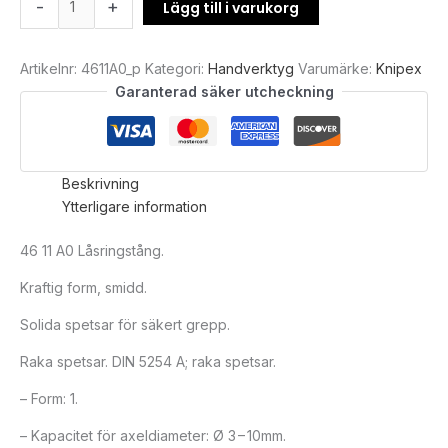
-
+
Lägg till i varukorg
Artikelnr:
4611A0_p
Kategori:
Handverktyg
Varumärke:
Knipex
Garanterad säker utcheckning
Beskrivning
Ytterligare information
46 11 A0 Låsringstång.
Kraftig form, smidd.
Solida spetsar för säkert grepp.
Raka spetsar. DIN 5254 A; raka spetsar.
– Form: 1.
– Kapacitet för axeldiameter: Ø 3 – 10mm.