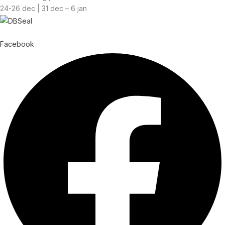
24-26 dec | 31 dec – 6 jan
© Copyright
2026
| Webb av
Svensk Media Partner
Facebook