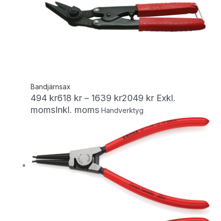
Bandjärnsax
494
kr
618
kr
–
1639
kr
2049
kr
Exkl.
moms
Inkl. moms
Handverktyg