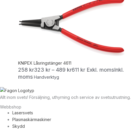
KNIPEX Låsringstänger 4611
258
kr
323
kr
–
489
kr
611
kr
Exkl. moms
Inkl.
moms
Handverktyg
Allt inom svets! Försäljning, uthyrning och service av svetsutrustning.
Webbshop
Lasersvets
Plasmaskärmaskiner
Skydd