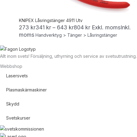
KNIPEX Låsringstänger 4911 Utv
273
kr
341
kr
–
643
kr
804
kr
Exkl. moms
Inkl.
moms
Handverktyg > Tänger > Låsringstänger
Allt inom svets! Försäljning, uthyrning och service av svetsutrustning.
Webbshop
Lasersvets
Plasmaskärmaskiner
Skydd
Svetskurser