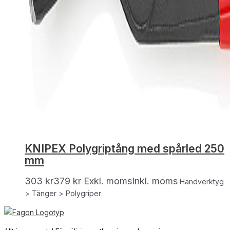
KNIPEX Polygriptång med spårled 250
mm
303
kr
379
kr
Exkl. moms
Inkl. moms
Handverktyg
> Tänger > Polygriper