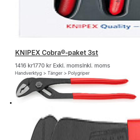
KNIPEX Cobra®-paket 3st
1416
kr
1770
kr
Exkl. moms
Inkl. moms
Handverktyg > Tänger > Polygriper