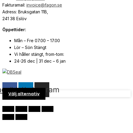
Fakturamail:
invoice@fagon.se
Adress: Bruksgatan 11B,
241 38 Eslöv
Öppettider:
Mån – Fre 07.00 – 17.00
Lör – Sön Stängt
Vi håller stängt, from-tom:
24-26 dec | 31 dec – 6 jan
© Copyright
2026
| Webb av
Svensk Media Partner
acebook
Linkedin
Instagram
Välj alternativ