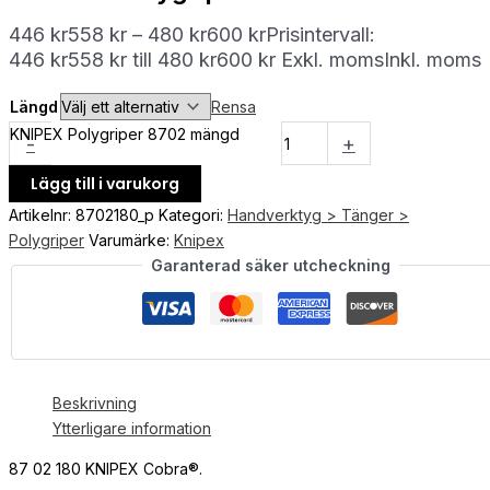
446
kr
558
kr
–
480
kr
600
kr
Prisintervall:
446 kr558 kr till 480 kr600 kr
Exkl. moms
Inkl. moms
Längd
Rensa
KNIPEX Polygriper 8702 mängd
-
+
Lägg till i varukorg
Artikelnr:
8702180_p
Kategori:
Handverktyg > Tänger >
Polygriper
Varumärke:
Knipex
Garanterad säker utcheckning
Beskrivning
Ytterligare information
87 02 180 KNIPEX Cobra®.