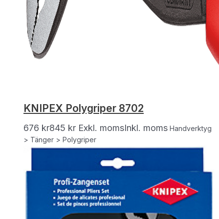
KNIPEX Polygriper 8702
676
kr
845
kr
Exkl. moms
Inkl. moms
Handverktyg
> Tänger > Polygriper