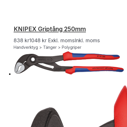
KNIPEX Griptång 250mm
838
kr
1048
kr
Exkl. moms
Inkl. moms
Handverktyg > Tänger > Polygriper