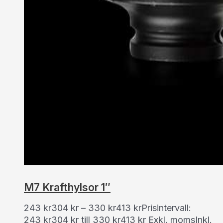
M7 Krafthylsor 1″
243
kr
304
kr
–
330
kr
413
kr
Prisintervall:
243 kr304 kr till 330 kr413 kr
Exkl. moms
Inkl.