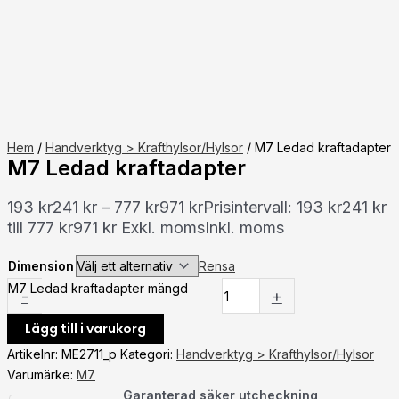
Hem
/
Handverktyg > Krafthylsor/Hylsor
/ M7 Ledad kraftadapter
M7 Ledad kraftadapter
193
kr
241
kr
–
777
kr
971
kr
Prisintervall: 193 kr241 kr
till 777 kr971 kr
Exkl. moms
Inkl. moms
Dimension
Rensa
M7 Ledad kraftadapter mängd
-
+
Lägg till i varukorg
Artikelnr:
ME2711_p
Kategori:
Handverktyg > Krafthylsor/Hylsor
Varumärke:
M7
Garanterad säker utcheckning