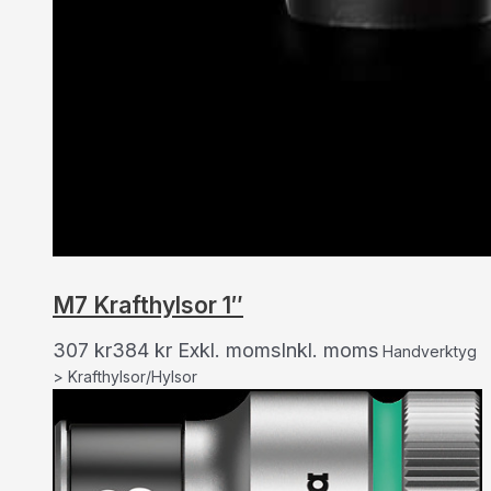
M7 Krafthylsor 1″
307
kr
384
kr
Exkl. moms
Inkl. moms
Handverktyg
> Krafthylsor/Hylsor