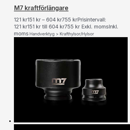
M7 kraftförlängare
121
kr
151
kr
–
604
kr
755
kr
Prisintervall:
121 kr151 kr till 604 kr755 kr
Exkl. moms
Inkl.
moms
Handverktyg > Krafthylsor/Hylsor