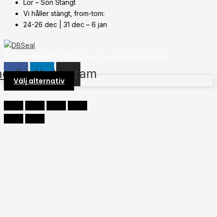
Lör – Sön Stängt
Vi håller stängt, from-tom:
24-26 dec | 31 dec – 6 jan
© Copyright
2026
| Webb av
Svensk Media Partner
acebook
Linkedin
Instagram
Välj alternativ