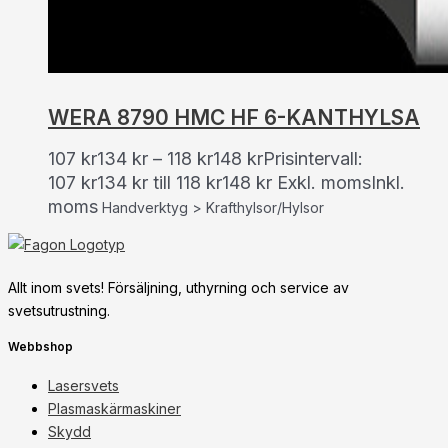
WERA 8790 HMC HF 6-KANTHYLSA
107
kr
134
kr
–
118
kr
148
kr
Prisintervall:
107 kr134 kr till 118 kr148 kr
Exkl. moms
Inkl.
moms
Handverktyg > Krafthylsor/Hylsor
Allt inom svets! Försäljning, uthyrning och service av
svetsutrustning.
Webbshop
Lasersvets
Plasmaskärmaskiner
Skydd