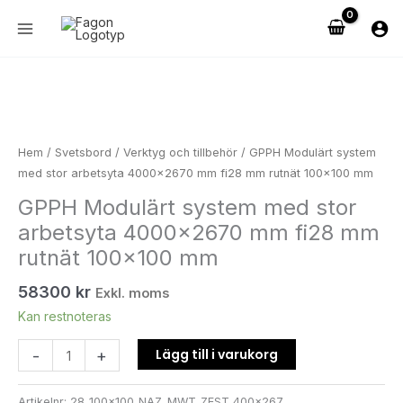
Hoppa
stor
till
arbetsyta
innehåll
4000x2670
mm
GPPH
fi28
Modulärt
mm
system
rutnät
med
Hem
/
Svetsbord
/
Verktyg och tillbehör
/ GPPH Modulärt system
100x100
stor
med stor arbetsyta 4000×2670 mm fi28 mm rutnät 100×100 mm
mm
arbetsyta
GPPH Modulärt system med stor
mängd
4000x2670
arbetsyta 4000×2670 mm fi28 mm
mm
fi28
rutnät 100×100 mm
mm
58300
kr
rutnät
Exkl. moms
100x100
Kan restnoteras
mm
Lägg till i varukorg
-
+
mängd
Artikelnr:
28_100x100_NAZ_MWT_ZEST_400x267