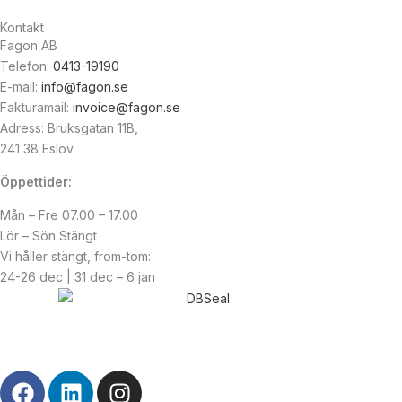
Kontakt
Fagon AB
Telefon:
0413-19190
E-mail:
info@fagon.se
Fakturamail:
invoice@fagon.se
Adress: Bruksgatan 11B,
241 38 Eslöv
Öppettider:
Mån – Fre 07.00 – 17.00
Lör – Sön Stängt
Vi håller stängt, from-tom:
24-26 dec | 31 dec – 6 jan
© Copyright
2026
| Webb av
Svensk Media Partner
F
L
I